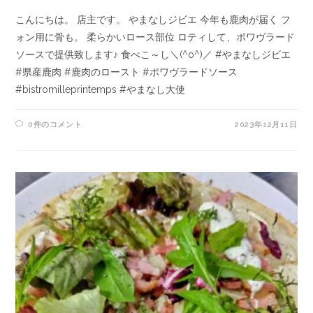
こんにちは。 店主です。 やまなしジビエ 今年も鹿肉が届く フ
ォン用に骨も。 柔らかいロース部位 ロティして、ポワヴラード
ソースで提供致します♪ 食べこ～し＼(^o^)／ #やまなしジビエ
#県産鹿肉 #鹿肉のロースト #ポワヴラードソース
#bistromilleprintemps #やまなし大使
0件のコメント
2023年12月11日