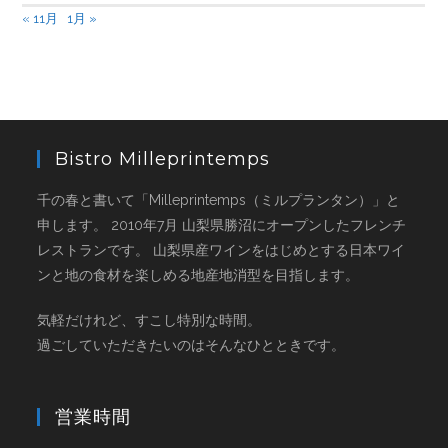
« 11月
1月 »
Bistro Milleprintemps
千の春と書いて「Milleprintemps（ミルプランタン）」と
申します。 2010年7月 山梨県勝沼にオープンしたフレンチ
レストランです。 山梨県産ワインをはじめとする日本ワイ
ンと地の食材を楽しめる地産地消型を目指します。
気軽だけれど、すこし特別な時間。
過ごしていただきたいのはそんなひとときです。
営業時間