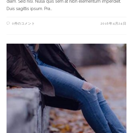
diam. Sed nisi. Nulla quis sem at nibh elementum imperdiet.
Duis sagittis ipsum. Pra…
0件のコメント
2016年4月24日