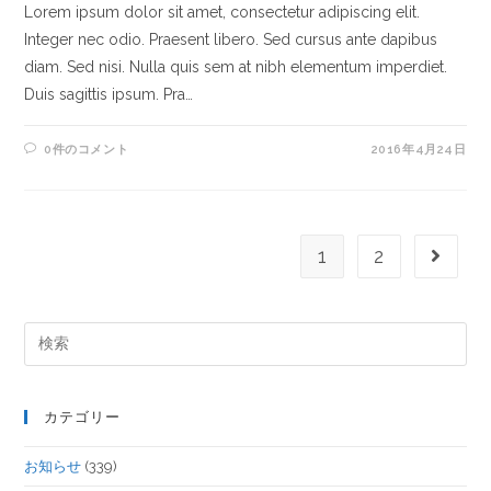
Lorem ipsum dolor sit amet, consectetur adipiscing elit.
Integer nec odio. Praesent libero. Sed cursus ante dapibus
diam. Sed nisi. Nulla quis sem at nibh elementum imperdiet.
Duis sagittis ipsum. Pra…
0件のコメント
2016年4月24日
1
2
カテゴリー
お知らせ
(339)