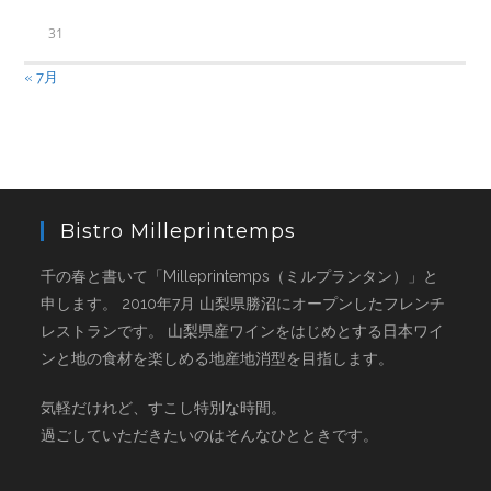
31
« 7月
Bistro Milleprintemps
千の春と書いて「Milleprintemps（ミルプランタン）」と
申します。 2010年7月 山梨県勝沼にオープンしたフレンチ
レストランです。 山梨県産ワインをはじめとする日本ワイ
ンと地の食材を楽しめる地産地消型を目指します。
気軽だけれど、すこし特別な時間。
過ごしていただきたいのはそんなひとときです。