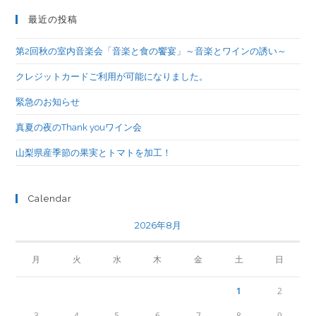
最近の投稿
第2回秋の室内音楽会「音楽と食の饗宴」～音楽とワインの誘い～
クレジットカードご利用が可能になりました。
緊急のお知らせ
真夏の夜のThank youワイン会
山梨県産季節の果実とトマトを加工！
Calendar
2026年8月
月
火
水
木
金
土
日
1
2
3
4
5
6
7
8
9