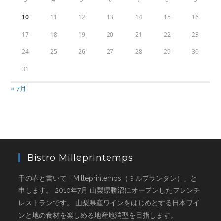
10
11
12
13
14
15
16
17
18
19
20
21
22
23
24
25
26
27
28
29
30
31
« 7月
Bistro Milleprintemps
千の春と書いて「Milleprintemps（ミルプランタン）」と
申します。 2010年7月 山梨県勝沼にオープンしたフレンチ
レストランです。 山梨県産ワインをはじめとする日本ワイ
ンと地の食材を楽しめる地産地消型を目指します。