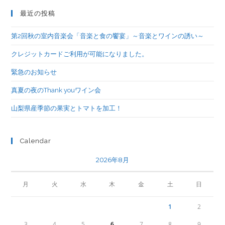
最近の投稿
第2回秋の室内音楽会「音楽と食の饗宴」～音楽とワインの誘い～
クレジットカードご利用が可能になりました。
緊急のお知らせ
真夏の夜のThank youワイン会
山梨県産季節の果実とトマトを加工！
Calendar
2026年8月
月
火
水
木
金
土
日
1
2
3
4
5
6
7
8
9