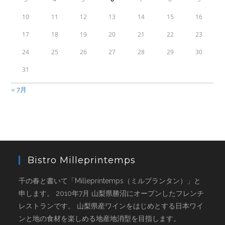
10
11
12
13
14
15
16
17
18
19
20
21
22
23
24
25
26
27
28
29
30
31
« 7月
Bistro Milleprintemps
千の春と書いて「Milleprintemps（ミルプランタン）」と
申します。 2010年7月 山梨県勝沼にオープンしたフレンチ
レストランです。 山梨県産ワインをはじめとする日本ワイ
ンと地の食材を楽しめる地産地消型を目指します。