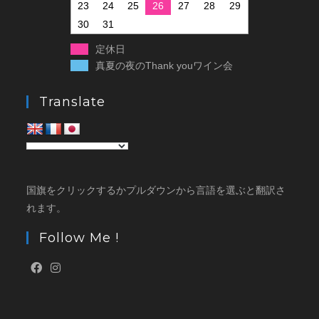
23
24
25
26
27
28
29
30
31
定休日
真夏の夜のThank youワイン会
Translate
国旗をクリックするかプルダウンから言語を選ぶと翻訳さ
れます。
Follow Me !