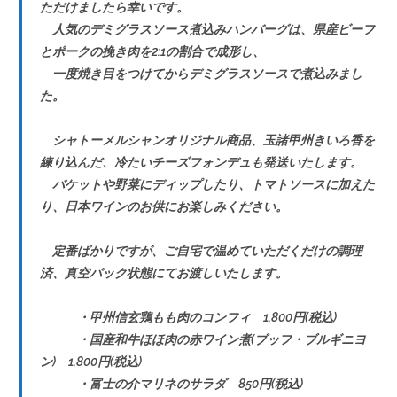
ただけましたら幸いです。
人気のデミグラスソース煮込みハンバーグは、県産ビーフ
とポークの挽き肉を2:1の割合で成形し、
一度焼き目をつけてからデミグラスソースで煮込みまし
た。
シャトーメルシャンオリジナル商品、玉諸甲州きいろ香を
練り込んだ、冷たいチーズフォンデュも発送いたします。
バケットや野菜にディップしたり、トマトソースに加えた
り、日本ワインのお供にお楽しみください。
定番ばかりですが、ご自宅で温めていただくだけの調理
済、真空パック状態にてお渡しいたします。
・甲州信玄鶏もも肉のコンフィ 1,800円(税込)
・国産和牛ほほ肉の赤ワイン煮(ブッフ・ブルギニヨ
ン) 1,800円(税込)
・富士の介マリネのサラダ 850円(税込)