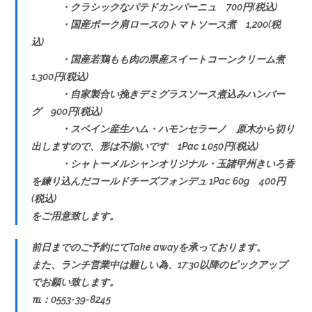
・クラシックなパテドカンパーニュ 700円(税込)
・国産ポーク肩ロースのトマトソース煮 1,200(税
込)
・国産若鶏もも肉の県産スイートコーンクリーム煮
1,300円(税込)
・自家製合い挽きデミグラスソース煮込みハンバー
グ 900円(税込)
・スペイン産生ハム・ハモンセラーノ 原木から切り
出しますので、形は不揃いです 1Pac 1,050円(税込)
・シャトーメルシャンオリジナル・玉諸甲州きいろ香
を練り込んだコールドチーズフォンデュ 1Pac 60g 400円
(税込)
をご用意致します。
前日までのご予約にてTake awayを承っております。
また、ランチ営業中は難しい為、17:30以降のピックアップ
でお願い致します。
℡：0553-39-8245