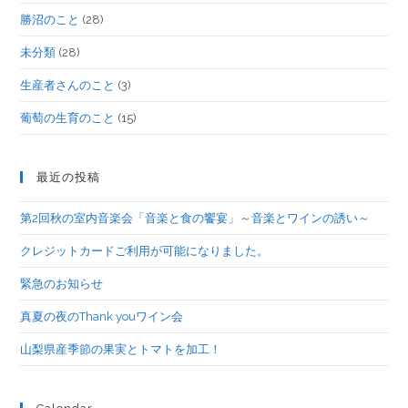
勝沼のこと
(28)
未分類
(28)
生産者さんのこと
(3)
葡萄の生育のこと
(15)
最近の投稿
第2回秋の室内音楽会「音楽と食の饗宴」～音楽とワインの誘い～
クレジットカードご利用が可能になりました。
緊急のお知らせ
真夏の夜のThank youワイン会
山梨県産季節の果実とトマトを加工！