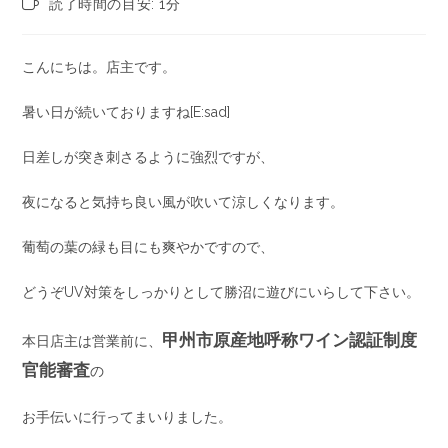
読了時間の目安: 1分
こんにちは。店主です。
暑い日が続いておりますね[E:sad]
日差しが突き刺さるように強烈ですが、
夜になると気持ち良い風が吹いて涼しくなります。
葡萄の葉の緑も目にも爽やかですので、
どうぞUV対策をしっかりとして勝沼に遊びにいらして下さい。
甲州市原産地呼称ワイン認証制度
本日店主は営業前に、
官能審査
の
お手伝いに行ってまいりました。