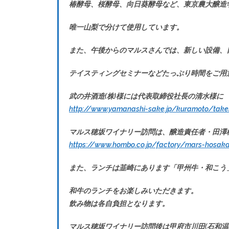
椿酵母、桜酵母、向日葵酵母など、東京農大醸造
唯一山梨で分けて使用しています。
また、午後からのマルスさんでは、新しい設備、
テイスティングセミナーなどたっぷり時間をご用
武の井酒造(株)様には代表取締役社長の清水様に
http://www.yamanashi-sake.jp/kuramoto/take
マルス穂坂ワイナリー訪問は、醸造責任者・田澤
https://www.hombo.co.jp/factory/mars-hosaka
また、ランチは韮崎にあります「甲州牛・和こう
和牛のランチをお楽しみいただきます。
飲み物は各自負担となります。
マルス穂坂ワイナリー訪問後は甲府市川田(石和温