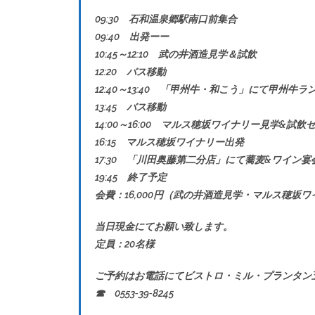
09:30 石和温泉郷駅南口前集合
09:40 出発ーー
10:45～12:10 武の井酒造見学＆試飲
12:20 バス移動
12:40～13:40 「甲州牛・和こう」にて甲州牛ラ
13:45 バス移動
14:00～16:00 マルス穂坂ワイナリー見学&試飲
16:15 マルス穂坂ワイナリー出発
17:30 「川田奥藤第二分店」にて蕎麦&ワイン
19:45 終了予定
会費：16,000円（武の井酒造見学・マルス穂
当日現金にてお願い致します。
定員：20名様
ご予約はお電話にてビストロ・ミル・プランタン
☎ 0553‐39‐8245