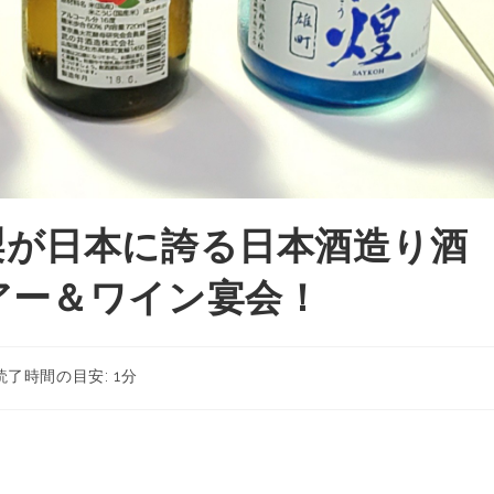
梨が日本に誇る日本酒造り酒
アー＆ワイン宴会！
読了時間の目安: 1分