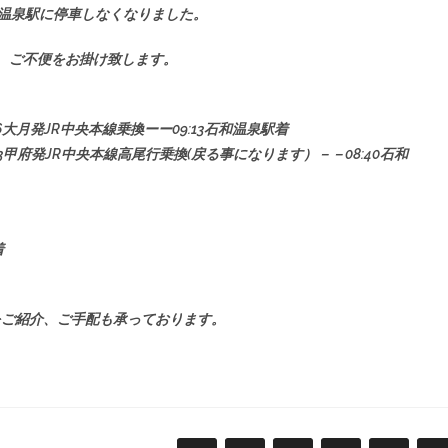
和温泉駅に停車しなくなりました。
、ご不便をお掛け致します。
:16大月発JR中央本線乗換ーー09:13石和温泉駅着
8:33甲府発JR中央本線高尾行乗換(戻る事になります）－－08:40石和
着
をご紹介、ご手配も承っております。