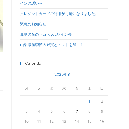
インの誘い～
クレジットカードご利用が可能になりました。
緊急のお知らせ
真夏の夜のThank youワイン会
山梨県産季節の果実とトマトを加工！
Calendar
2026年8月
月
火
水
木
金
土
日
1
2
3
4
5
6
7
8
9
10
11
12
13
14
15
16