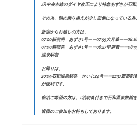
JR中央本線のダイヤ改正により特急あずさが石
その為、朝の乗り換えが少し面倒になっている為
新宿からお越しの方は、
07:00新宿発 あずさ1号ーー07:55大月着ーー08
07:00新宿発 あずさ1号ーー08:27甲府着ーー0
温泉駅着
お帰りは、
20:09石和温泉駅発 かいじ24号ーー21:37新宿到
が便利です。
宿泊ご希望の方は、1泊朝食付きで石和温泉旅館
皆様のご参加をお待ちしております。