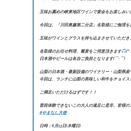
五味お薦めの峡東地区ワインで宴会をお楽しみい
今回は、「川田奥藤第二分店」名取様にご無理を
五味がワインとグラスを持ち込まさせていただき
名取様のお任せ料理、蕎麦をご用意頂きます
(^
日本酒やビールは各自ご負担となります(⌒‐⌒)
山梨の日本酒・最新設備のワイナリー・山梨県産
今回は、ランチに山梨の美味しい和牛をチョイス
ご満足いただけるはずです！！
普段体験できないこの大人の遠足に是非、皆様の
#やまなし大使
日時：6月13日(木曜日)