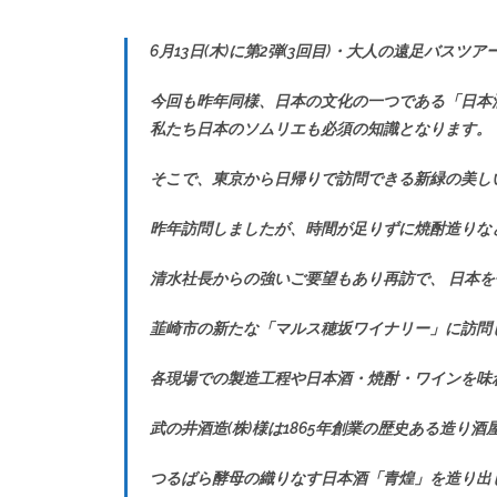
6月13日(木)に第2弾(3回目)・大人の遠足バスツ
今回も昨年同様、日本の文化の一つである「日本
私たち日本のソムリエも必須の知識となります。
そこで、東京から日帰りで訪問できる新緑の美し
昨年訪問しましたが、時間が足りずに焼酎造りな
清水社長からの強いご要望もあり再訪で、 日本を
韮崎市の新たな「マルス穂坂ワイナリー」に訪問
各現場での製造工程や日本酒・焼酎・ワインを味
武の井酒造(株)様は1865年創業の歴史ある造り
つるばら酵母の織りなす日本酒「青煌」を造り出