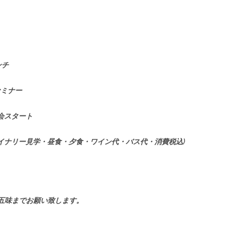
ンチ
セミナー
宴会スタート
坂ワイナリー見学・昼食・夕食・ワイン代・バス代・消費税込)
五味までお願い致します。