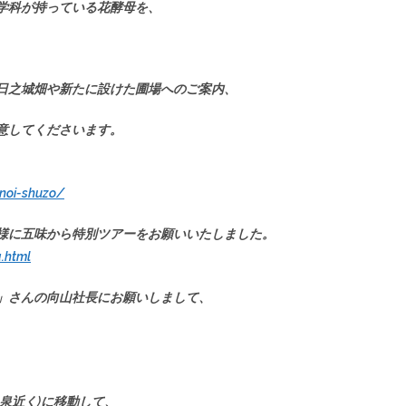
学科が持っている花酵母を、
日之城畑や新たに設けた圃場へのご案内、
意してくださいます。
noi-shuzo/
様に五味から特別ツアーをお願いいたしました。
.html
」さんの向山社長にお願いしまして、
泉近く)に移動して、