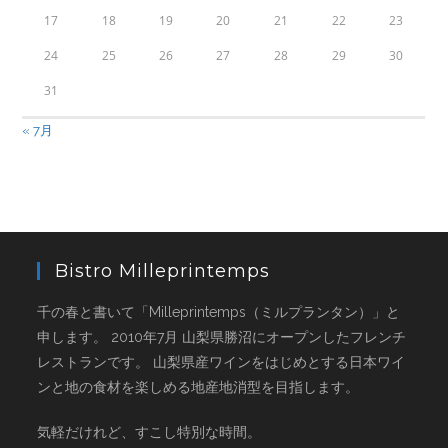
17
18
19
20
21
22
23
24
25
26
27
28
29
30
31
« 7月
Bistro Milleprintemps
千の春と書いて「Milleprintemps（ミルプランタン）」と
申します。 2010年7月 山梨県勝沼にオープンしたフレンチ
レストランです。 山梨県産ワインをはじめとする日本ワイ
ンと地の食材を楽しめる地産地消型を目指します。
気軽だけれど、すこし特別な時間。