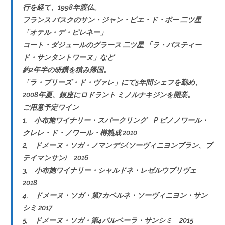
行を経て、1998年渡仏。
フランス バスクのサン・ジャン・ピエ・ド・ポー 二ツ星
「オテル・デ・ピレネー」
コート・ダジュールのグラース 二ツ星 「ラ・バスティー
ド・サンタントワーヌ」など
約2年半の研鑽を積み帰国。
「ラ・ブリーズ・ド・ヴァレ」にて5年間シェフを勤め、
2008年夏、銀座にロドラント ミノルナキジンを開業。
ご用意予定ワイン
1, 小布施ワイナリー・スパークリング P ピノノワール・
クレレ・ド・ノワール・樽熟成 2010
2, ドメーヌ・ソガ・ノマンデシ(ソーヴィニヨンブラン、プ
テイマンサン) 2016
3, 小布施ワイナリー・シャルドネ・レゼルウプリヴェ
2018
4, ドメーヌ・ソガ・第7カベルネ・ソーヴィニヨン・サン
シミ 2017
5, ドメーヌ・ソガ・第4バルベーラ・サンシミ 2015