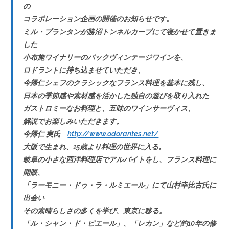
の
コラボレーション企画の開催のお知らせです。
ミル・プランタンが勝沼トンネルカーブにて寝かせて置きま
した
小布施ワイナリーのバックヴィンテージワインを、
ロドラントに持ち込ませていただき、
今帰仁シェフのクラシックなフランス料理を基本に残し、
日本の季節感や素材感を活かした独自の遊びを取り入れた
ガストロミーなお料理と、五味のワインサーヴィス、
解説でお楽しみいただきます。
今帰仁 実氏
http://www.odorantes.net/
大阪で生まれ、15歳より料理の世界に入る。
岐阜の小さな西洋料理店でアルバイトをし、フランス料理に
開眼、
「ラーモニー・ドゥ・ラ・ルミエール」にて山村幸比古氏に
出会い
その素晴らしさの多くを学び、東京に移る。
「ル・シャン・ド・ピエール」、「レカン」など約10年の修