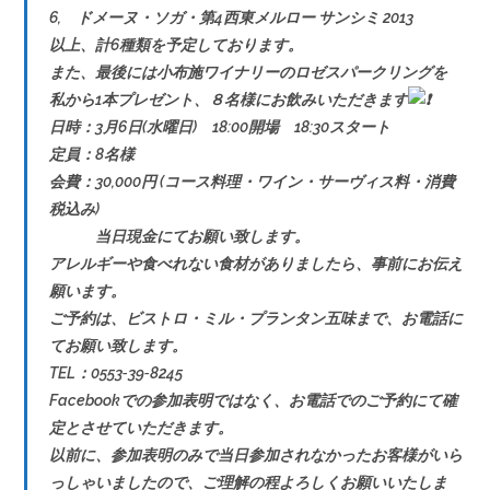
6, ドメーヌ・ソガ・第4西東メルロー サンシミ 2013
以上、計6種類を予定しております。
また、最後には小布施ワイナリーのロゼスパークリングを
私から1本プレゼント、８名様にお飲みいただきます
日時：3月6日(水曜日) 18:00開場 18:30スタート
定員：8名様
会費：30,000円 (コース料理・ワイン・サーヴィス料・消費
税込み)
当日現金にてお願い致します。
アレルギーや食べれない食材がありましたら、事前にお伝え
願います。
ご予約は、ビストロ・ミル・プランタン五味まで、お電話に
てお願い致します。
TEL：0553‐39‐8245
Facebookでの参加表明ではなく、お電話でのご予約にて確
定とさせていただきます。
以前に、参加表明のみで当日参加されなかったお客様がいら
っしゃいましたので、ご理解の程よろしくお願いいたしま