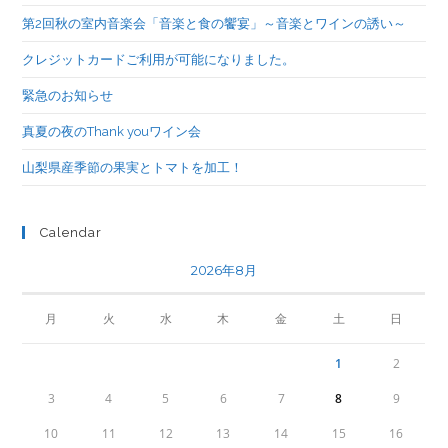
第2回秋の室内音楽会「音楽と食の饗宴」～音楽とワインの誘い～
クレジットカードご利用が可能になりました。
緊急のお知らせ
真夏の夜のThank youワイン会
山梨県産季節の果実とトマトを加工！
Calendar
2026年8月
月
火
水
木
金
土
日
1
2
3
4
5
6
7
8
9
10
11
12
13
14
15
16