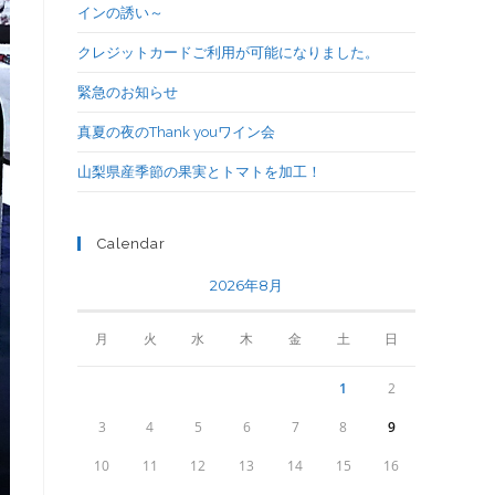
インの誘い～
クレジットカードご利用が可能になりました。
緊急のお知らせ
真夏の夜のThank youワイン会
山梨県産季節の果実とトマトを加工！
Calendar
2026年8月
月
火
水
木
金
土
日
1
2
3
4
5
6
7
8
9
10
11
12
13
14
15
16