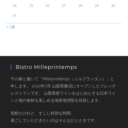
24
25
26
27
28
29
30
31
« 7月
Bistro Milleprintemps
千の春と書いて「Milleprintemps（ミルプランタン）」と
申します。 2010年7月 山梨県勝沼にオープンしたフレンチ
レストランです。 山梨県産ワインをはじめとする日本ワイ
ンと地の食材を楽しめる地産地消型を目指します。
気軽だけれど、すこし特別な時間。
過ごしていただきたいのはそんなひとときです。