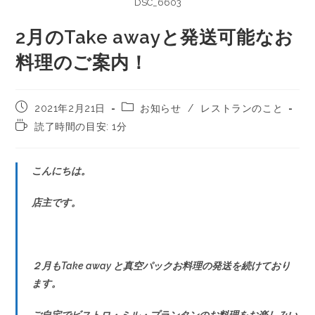
DSC_6603
2月のTake awayと発送可能なお
料理のご案内！
2021年2月21日
お知らせ
/
レストランのこと
読了時間の目安: 1分
こんにちは。
店主です。
２月もTake away と真空パックお料理の発送を続けており
ます。
ご自宅でビストロ・ミル・プランタンのお料理をお楽しみい