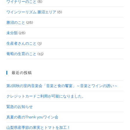
ワイナリーのこと
(8)
ワインツーリズム 勝沼エリア
(6)
勝沼のこと
(28)
未分類
(28)
生産者さんのこと
(3)
葡萄の生育のこと
(15)
最近の投稿
第2回秋の室内音楽会「音楽と食の饗宴」～音楽とワインの誘い～
クレジットカードご利用が可能になりました。
緊急のお知らせ
真夏の夜のThank youワイン会
山梨県産季節の果実とトマトを加工！