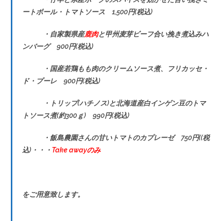
ートボール・トマトソース 1,500円(税込)
・自家製県産
鹿肉
と甲州麦芽ビーフ合い挽き煮込みハ
ンバーグ 900円(税込)
・国産若鶏もも肉のクリームソース煮、フリカッセ・
ド・プーレ 900円(税込)
・トリップ(ハチノス)と北海道産白インゲン豆のトマ
トソース煮(約300ｇ) 990円(税込)
・飯島農園さんの甘いトマトのカプレーゼ 750円((税
込)・・・
Take awayのみ
をご用意致します。