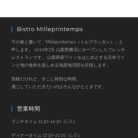
Bistro Milleprintemps
千の春と書いて「Milleprintemps（ミルプランタン）」と
申します。 2010年7月 山梨県勝沼にオープンしたフレンチ
レストランです。 山梨県産ワインをはじめとする日本ワイ
ンと地の食材を楽しめる地産地消型を目指します。
気軽だけれど、すこし特別な時間。
過ごしていただきたいのはそんなひとときです。
営業時間
ランチタイム 11:30~14:30（L.O.）
ディナータイム 17:30~21:00（L.O.）