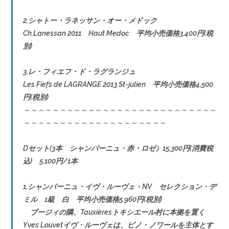
2,シャトー・ラネッサン・オー・メドック
Ch.Lanessan 2011 Haut Medoc 平均小売価格3,400円(税
別)
3,レ・フィエフ・ド・ラグランジュ
Les Fiefs de LAGRANGE 2013 St-julien 平均小売価格4,500
円(税別)
～～～～～～～～～～～～～～～～～～～～～～～～～～～
～～～～～～～～～～～～～～～～～～～～
Dセット(3本 シャンパーニュ・赤・ロゼ）15,300円(消費税
込) 5,100円/1本
1,シャンパーニュ・イヴ・ルーヴェ・NV セレクション・デ
ミル 1級 白 平均小売価格5,960円(税別)
ブージィの隣、Tauxièresトキシエール村に本拠を置く
Yves Louvetイヴ・ルーヴェは、ピノ・ノワールを主体とす