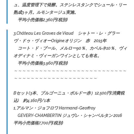
ュ、温度管理下で発酵。ステンレスタンクでシュール・リー
熟成3ヶ月。ルモンタージュ実施。
平均小売価格2,360円(税別)
3,Château Les Graves de Viaud シャトー・レ・グラー
ヴ・ドゥ・ヴィオーOrigineオリジン 赤 2015年
コート・ド・ブール、メルロー90％、カベルネ10％、ヴィ
オディナミ・ヴィーガンワインとしても有名。
平均小売価格3,960円(税別)
～～～～～～～～～～～～～～～～～～～～～～～～～～～
～～～～～～～～～～～～～～～～～～～～
Bセット(3本、ブルゴーニュ・ボルドー赤）12,500円(消費税
込) 約4,160円/1本
1,アルマン・ジョフロワ Harmand-Geoffroy
GEVERY-CHAMBERTIN ジュヴレ・シャンベルタン 2016
平均小売価格7,700円(税別)