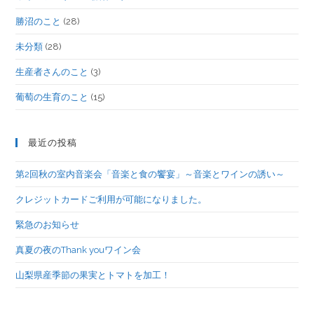
勝沼のこと
(28)
未分類
(28)
生産者さんのこと
(3)
葡萄の生育のこと
(15)
最近の投稿
第2回秋の室内音楽会「音楽と食の饗宴」～音楽とワインの誘い～
クレジットカードご利用が可能になりました。
緊急のお知らせ
真夏の夜のThank youワイン会
山梨県産季節の果実とトマトを加工！