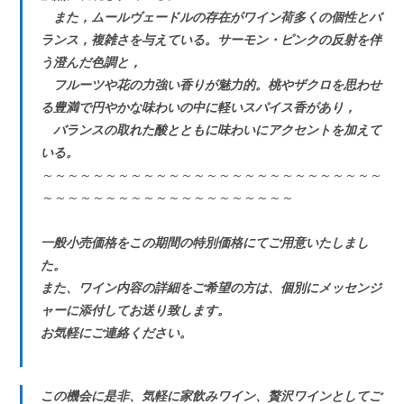
また，ムールヴェードルの存在がワイン荷多くの個性とバ
ランス，複雑さを与えている。サーモン・ピンクの反射を伴
う澄んだ色調と，
フルーツや花の力強い香りが魅力的。桃やザクロを思わせ
る豊満で円やかな味わいの中に軽いスパイス香があり，
バランスの取れた酸とともに味わいにアクセントを加えて
いる。
～～～～～～～～～～～～～～～～～～～～～～～～～～～
～～～～～～～～～～～～～～～～～～～～
一般小売価格をこの期間の特別価格にてご用意いたしまし
た。
また、ワイン内容の詳細をご希望の方は、個別にメッセンジ
ャーに添付してお送り致します。
お気軽にご連絡ください。
この機会に是非、気軽に家飲みワイン、贅沢ワインとしてご