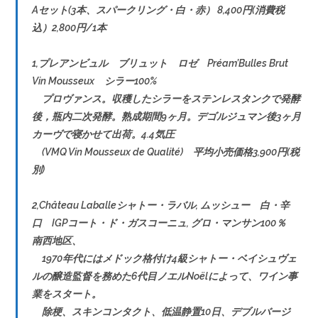
Aセット(3本、スパークリング・白・赤） 8,400円(消費税
込）2,800円/1本
1,プレアンビュル ブリュット ロゼ Préam’Bulles Brut
Vin Mousseux シラー100%
プロヴァンス。収穫したシラーをステンレスタンクで発酵
後，瓶内二次発酵。熟成期間9ヶ月。デゴルジュマン後3ヶ月
カーヴで寝かせて出荷。4.4気圧
(VMQ Vin Mousseux de Qualité) 平均小売価格3,900円(税
別)
2,Château Laballeシャトー・ラバル, ムッシュー 白・辛
口 IGPコート・ド・ガスコーニュ, グロ・マンサン100％
南西地区、
1970年代にはメドック格付け4級シャトー・ベイシュヴェ
ルの醸造監督を務めた6代目ノエルNoëlによって、ワイン事
業をスタート。
除梗、スキンコンタクト、低温静置10日、デブルバージ