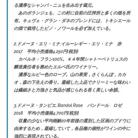
る濃厚なシャンパ－ニュを生み出す蔵元。
あのボランジェも、この村に自前の圧搾所と多くの畑を所
有。キュヴェ・グラン・ダネのブレンドには、トキシエール
の畑で栽培したピノ・ノワールを必ず加えている。
2,ドメーヌ・エリ・ミナ,イルーレギー・エリ・ミナ 赤
2017 平均小売価格4,250円(税別)
カベルネ・フラン100%。４４年間シャトーペトリュスの
醸造責任者を務めたエルベ氏のワイナリー。
濃厚なルビー色のローブ。山の果実，さくらんぼ，カカ
オ，森の下生えの香り。凝縮した上品でクリーミーな味わい
は繊細さと力強さと気品が感じられる長く美しい余韻。
3,ドメーヌ・タンピエ, Bandol Rose バンドール ロゼ
2018 平均小売価格4,700円(税別)
収量の少ない平均樹齢20年前後の選別した区画のブドウに
由来するため，凝縮していて，各品種の個性がワインの中に
強烈に表現されている。