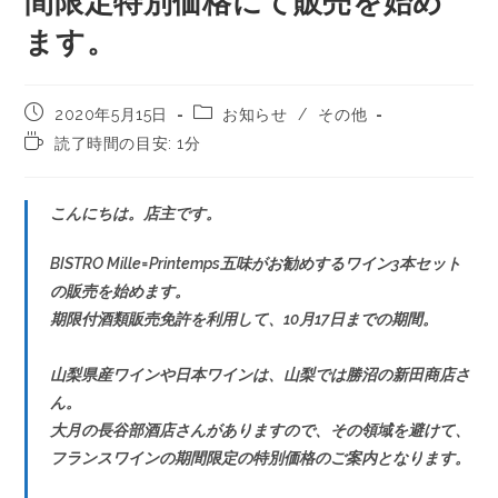
間限定特別価格にて販売を始め
ます。
2020年5月15日
お知らせ
/
その他
読了時間の目安: 1分
こんにちは。店主です。
BISTRO Mille=Printemps五味がお勧めするワイン3本セット
の販売を始めます。
期限付酒類販売免許を利用して、10月17日までの期間。
山梨県産ワインや日本ワインは、山梨では勝沼の新田商店さ
ん。
大月の長谷部酒店さんがありますので、その領域を避けて、
フランスワインの期間限定の特別価格のご案内となります。