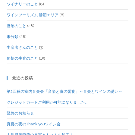
ワイナリーのこと
(8)
ワインツーリズム 勝沼エリア
(6)
勝沼のこと
(28)
未分類
(28)
生産者さんのこと
(3)
葡萄の生育のこと
(15)
最近の投稿
第2回秋の室内音楽会「音楽と食の饗宴」～音楽とワインの誘い～
クレジットカードご利用が可能になりました。
緊急のお知らせ
真夏の夜のThank youワイン会
山梨県産季節の果実とトマトを加工！