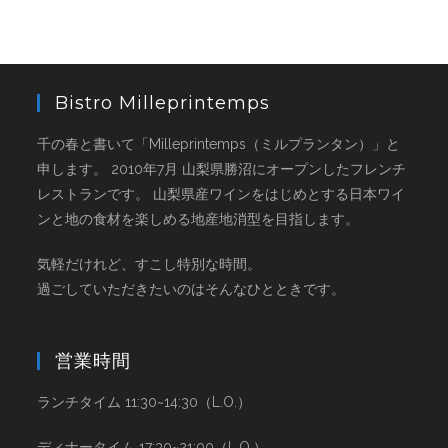
Bistro Milleprintemps
千の春と書いて「Milleprintemps（ミルプランタン）」と
申します。 2010年7月 山梨県勝沼にオープンしたフレンチ
レストランです。 山梨県産ワインをはじめとする日本ワイ
ンと地の食材を楽しめる地産地消型を目指します。
気軽だけれど、すこし特別な時間。
過ごしていただきたいのはそんなひとときです。
営業時間
ランチタイム 11:30~14:30（L.O.）
ディナータイム 17:30~21:00（L.O.）