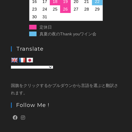
16
17
18
19
20
21
22
23
24
25
26
27
28
29
30
31
定休日
真夏の夜のThank youワイン会
Translate
国旗をクリックするかプルダウンから言語を選ぶと翻訳さ
れます。
Follow Me !