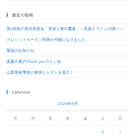
最近の投稿
第2回秋の室内音楽会「音楽と食の饗宴」～音楽とワインの誘い～
クレジットカードご利用が可能になりました。
緊急のお知らせ
真夏の夜のThank youワイン会
山梨県産季節の果実とトマトを加工！
Calendar
2026年8月
月
火
水
木
金
土
日
1
2