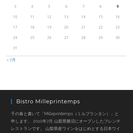
3
4
5
6
7
8
9
10
11
12
13
14
15
16
17
18
19
20
21
22
23
24
25
26
27
28
29
30
31
« 7月
Bistro Milleprintemps
千の春と書いて「Milleprintemps（ミルプランタン）」と
申します。 2010年7月 山梨県勝沼にオープンしたフレンチ
レストランです。 山梨県産ワインをはじめとする日本ワイ