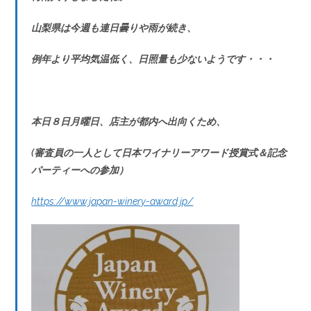
山梨県は今週も連日曇りや雨が続き、
例年より平均気温低く、日照量も少ないようです・・・
本日８日月曜日、店主が都内へ出向くため、
(審査員の一人として日本ワイナリーアワード授賞式＆記念
パーティーへの参加）
https://www.japan-winery-award.jp/