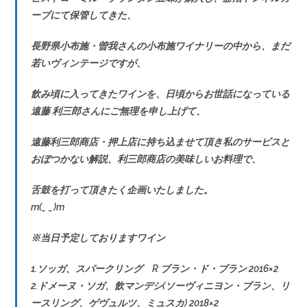
ーブにて保管してきた、
長野県小布施・曽我さんの小布施ワイナリーの中から、まだ
若いヴィンテージですが、
飲み頃に入ってきたワインを、日頃からお世話になっている
遠藤 利三郎さんにご無理を申し上げて、
遠藤利三郎商店・押上店に持ち込ませて頂き私のサービスと
おぼつかない解説、利三郎商店の美味しいお料理で、
舌鼓を打って頂きたく企画いたしました。
m(_ _)m
※当日予定しておりますワイン
1.ソッガ、スパークリング R ブラン・ド・ブラン 2016×2
2.ドメーヌ・ソガ、飲マンデシ(ソーヴィニヨン・ブラン、リ
ースリング、ゲヴュルツ、ミュスカ) 2018×2