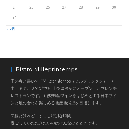
24
25
26
27
28
29
30
31
« 7月
Bistro Milleprintemps
千の春と書いて「Milleprintemps（ミルプランタン）」と
申します。 2010年7月 山梨県勝沼にオープンしたフレンチ
レストランです。 山梨県産ワインをはじめとする日本ワイ
ンと地の食材を楽しめる地産地消型を目指します。
気軽だけれど、すこし特別な時間。
過ごしていただきたいのはそんなひとときです。