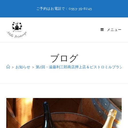
ご予約はお電話で：0553-39-8245
メニュー
ブログ
>
お知らせ
>
第2回・遠藤利三郎商店押上店＆ビストロミルプランタ