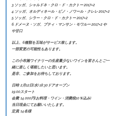
3.ソッガ、シャルドネ・クロ・ド・カクトー 2017×2
4.ソッガ、オルディネール・ピノ・ノワール・クレレ 2017×2
5.ソッガ、シラー・クロ・ド・カクトー 2017×2
6.ドメーヌ・ソガ、プティ・マンサン・モワルー 2017×2 や
や甘口
以上、6種類を五味がサービス致します。
一部変更の可能性もあります。
この小布施ワイナリーの生産量少ないワインを皆さんとご一
緒に楽しく堪能したいと思います。
是非、ご参加をお待ちしております。
日時: 2月12日(水) 18:30ドアオープン
19:00スタート
会費: 14.000円(お料理・ワイン・消費税10％込み)
当日現金にてお願いいたします。
定員: 14名様