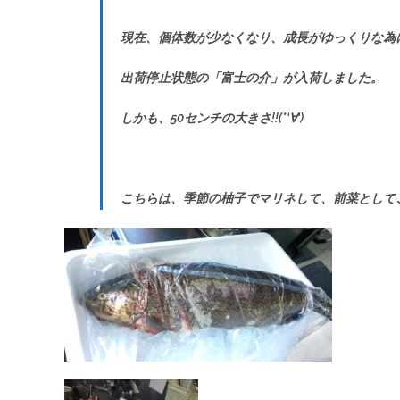
現在、個体数が少なくなり、成長がゆっくりな為
出荷停止状態の
「富士の介」が入荷しました。
しかも、50センチの大きさ!!(*‘∀‘)
こちらは、季節の柚子でマリネして、前菜として