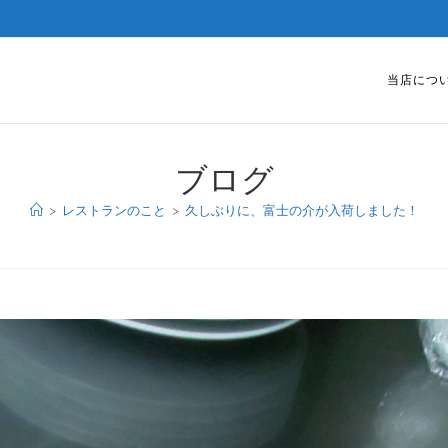
当店につ
ブログ
>
レストランのこと
>
久しぶりに、富士の介が入荷しました！