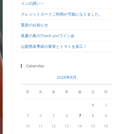
インの誘い～
クレジットカードご利用が可能になりました。
緊急のお知らせ
真夏の夜のThank youワイン会
山梨県産季節の果実とトマトを加工！
Calendar
2026年8月
月
火
水
木
金
土
日
1
2
3
4
5
6
7
8
9
10
11
12
13
14
15
16