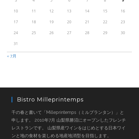
3
4
5
6
7
8
9
10
11
12
13
14
15
16
17
18
19
20
21
22
23
24
25
26
27
28
29
30
31
« 7月
Bistro Milleprintemps
千の春と書いて「Milleprintemps（ミルプランタン）」と
申します。 2010年7月 山梨県勝沼にオープンしたフレンチ
レストランです。 山梨県産ワインをはじめとする日本ワイ
ンと地の食材を楽しめる地産地消型を目指します。