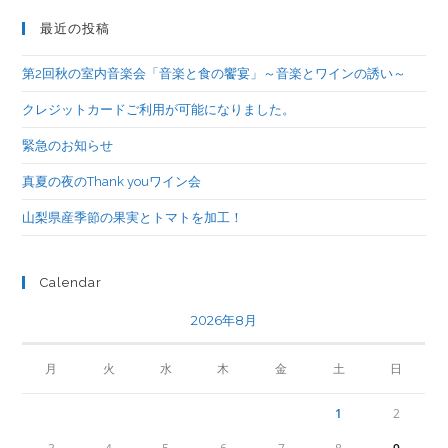
最近の投稿
第2回秋の室内音楽会「音楽と食の饗宴」～音楽とワインの誘い～
クレジットカードご利用が可能になりました。
緊急のお知らせ
真夏の夜のThank youワイン会
山梨県産季節の果実とトマトを加工！
Calendar
2026年8月
月
火
水
木
金
土
日
1
2