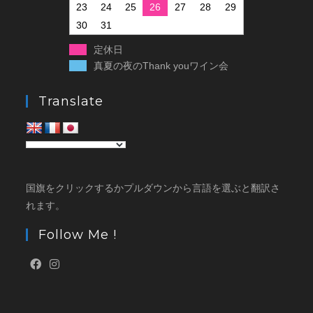
23
24
25
26
27
28
29
30
31
定休日
真夏の夜のThank youワイン会
Translate
国旗をクリックするかプルダウンから言語を選ぶと翻訳さ
れます。
Follow Me !