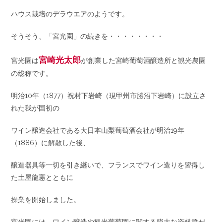
ハウス栽培のデラウエアのようです。
そうそう、「宮光園」の続きを・・・・・・・・
宮崎光太郎
宮光園は
が創業した宮崎葡萄酒醸造所と観光農園
の総称です。
明治10年（1877）祝村下岩崎（現甲州市勝沼下岩崎）に設立さ
れた我が国初の
ワイン醸造会社である大日本山梨葡萄酒会社が明治19年
（1886）に解散した後、
醸造器具等一切を引き継いで、フランスでワイン造りを習得し
た土屋龍憲とともに
操業を開始しました。