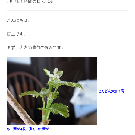
読了時間の目安: 1分
こんにちは。
店主です。
まず、店内の葡萄の近況です。
どんどん大きく育
ち、葉が4枚、真ん中に蕾が