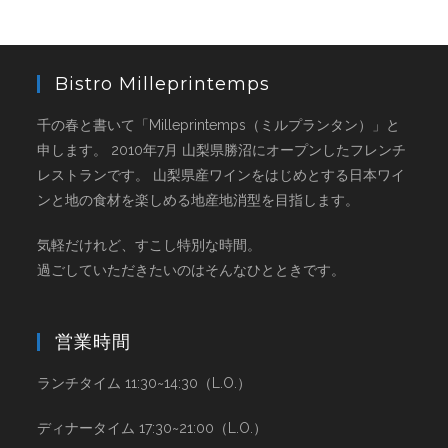
Bistro Milleprintemps
千の春と書いて「Milleprintemps（ミルプランタン）」と
申します。 2010年7月 山梨県勝沼にオープンしたフレンチ
レストランです。 山梨県産ワインをはじめとする日本ワイ
ンと地の食材を楽しめる地産地消型を目指します。
気軽だけれど、すこし特別な時間。
過ごしていただきたいのはそんなひとときです。
営業時間
ランチタイム 11:30~14:30（L.O.）
ディナータイム 17:30~21:00（L.O.）