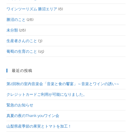
ワインツーリズム 勝沼エリア
(6)
勝沼のこと
(28)
未分類
(28)
生産者さんのこと
(3)
葡萄の生育のこと
(15)
最近の投稿
第2回秋の室内音楽会「音楽と食の饗宴」～音楽とワインの誘い～
クレジットカードご利用が可能になりました。
緊急のお知らせ
真夏の夜のThank youワイン会
山梨県産季節の果実とトマトを加工！