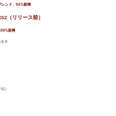
ブレンド、66%新樽
12（リリース前）
 88%新樽
か？？
ク込）