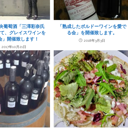
中央葡萄酒「三澤彩奈氏
「熟成したボルドーワインを愛で
して、グレイスワインを
る会」を開催致します。
会」開催致します！
2018年3月3日
2017年10月21日