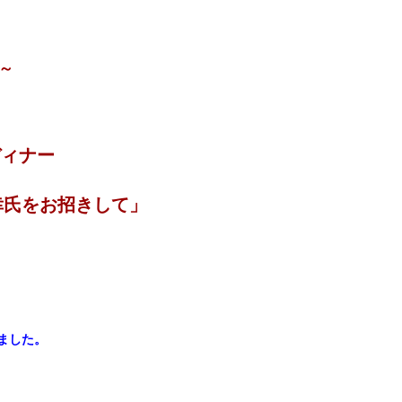
～
ディナー
幸氏をお招きして」
ました。