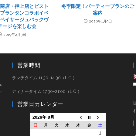
郎商店・押上店とビスト
冬季限定！パーティープランのご
・プランタンコラボイベ
案内
ーペイサージュバックヴ
2026年1月9日
テージを楽しむ会
2019年2月3日
営業時間
と
ランチタイム 11:30~14:30（L.O.）
チ
ディナータイム 17:30~21:00（L.O.）
イ
営業日カレンダー
2026年 8月
日
月
火
水
木
金
土
1