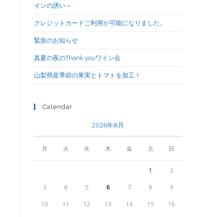
インの誘い～
クレジットカードご利用が可能になりました。
緊急のお知らせ
真夏の夜のThank youワイン会
山梨県産季節の果実とトマトを加工！
Calendar
2026年8月
月
火
水
木
金
土
日
1
2
3
4
5
6
7
8
9
10
11
12
13
14
15
16