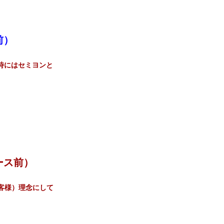
前）
時にはセミヨンと
ース前）
客様）理念にして