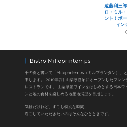
遠藤利三
ロ・ミル
ント！ボ
ィン
Bistro Milleprintemps
千の春と書いて「Milleprintemps（ミルプランタン）」
申します。 2010年7月 山梨県勝沼にオープンしたフレン
レストランです。 山梨県産ワインをはじめとする日本ワ
ンと地の食材を楽しめる地産地消型を目指します。
気軽だけれど、すこし特別な時間。
過ごしていただきたいのはそんなひとときです。