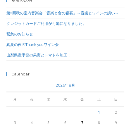
第2回秋の室内音楽会「音楽と食の饗宴」～音楽とワインの誘い～
クレジットカードご利用が可能になりました。
緊急のお知らせ
真夏の夜のThank youワイン会
山梨県産季節の果実とトマトを加工！
Calendar
2026年8月
月
火
水
木
金
土
日
1
2
3
4
5
6
7
8
9