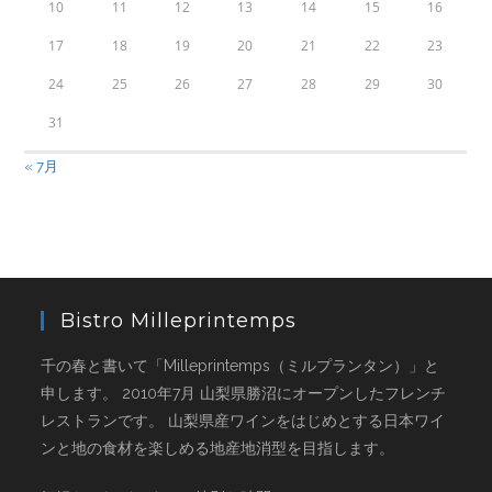
10
11
12
13
14
15
16
17
18
19
20
21
22
23
24
25
26
27
28
29
30
31
« 7月
Bistro Milleprintemps
千の春と書いて「Milleprintemps（ミルプランタン）」と
申します。 2010年7月 山梨県勝沼にオープンしたフレンチ
レストランです。 山梨県産ワインをはじめとする日本ワイ
ンと地の食材を楽しめる地産地消型を目指します。