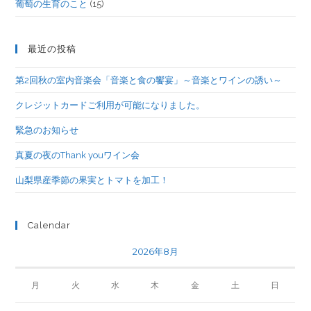
葡萄の生育のこと
(15)
最近の投稿
第2回秋の室内音楽会「音楽と食の饗宴」～音楽とワインの誘い～
クレジットカードご利用が可能になりました。
緊急のお知らせ
真夏の夜のThank youワイン会
山梨県産季節の果実とトマトを加工！
Calendar
2026年8月
月
火
水
木
金
土
日