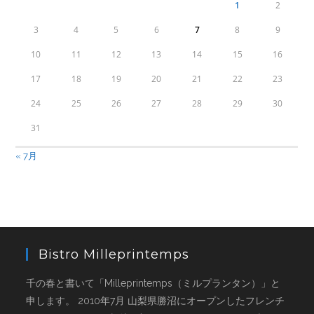
1
2
3
4
5
6
7
8
9
10
11
12
13
14
15
16
17
18
19
20
21
22
23
24
25
26
27
28
29
30
31
« 7月
Bistro Milleprintemps
千の春と書いて「Milleprintemps（ミルプランタン）」と
申します。 2010年7月 山梨県勝沼にオープンしたフレンチ