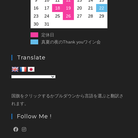
16
17
18
19
20
21
22
23
24
25
26
27
28
29
30
31
定休日
真夏の夜のThank youワイン会
Translate
国旗をクリックするかプルダウンから言語を選ぶと翻訳さ
れます。
Follow Me !