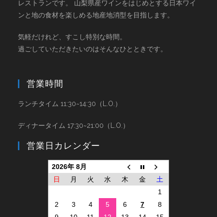
レストランです。 山梨県産ワインをはじめとする日本ワイ
ンと地の食材を楽しめる地産地消型を目指します。
気軽だけれど、すこし特別な時間。
過ごしていただきたいのはそんなひとときです。
営業時間
ランチタイム 11:30~14:30（L.O.）
ディナータイム 17:30~21:00（L.O.）
営業日カレンダー
2026年 8月
日
月
火
水
木
金
土
1
2
3
4
5
6
7
8
9
10
11
12
13
14
15