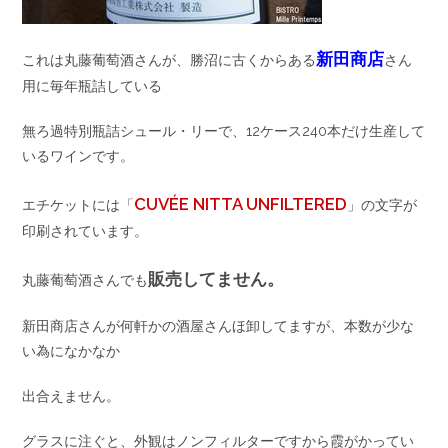
新田商店
これは丸藤葡萄酒さんが、勝沼に古くからある
さん
用に毎年瓶詰している
無ろ過特別瓶詰シュール・リーで、12ケース240本だけ生産して
いるワインです。
CUVÉE NITTA UNFILTERED
エチケットには「
」の文字が
印刷されています。
販売してません。
丸藤葡萄酒さんでも
新田商店さんが何軒かの酒屋さんほ卸してますが、本数が少な
い為になかなか
出合えません。
グラスに注ぐと、外観はノンフィルターですから霞がかってい