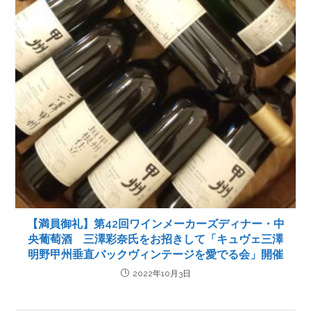
【満員御礼】第42回ワインメーカーズディナー・中
央葡萄酒 三澤彩奈氏をお招きして「キュヴェ三澤
明野甲州垂直バックヴィンテージを愛でる会」開催
2022年10月3日