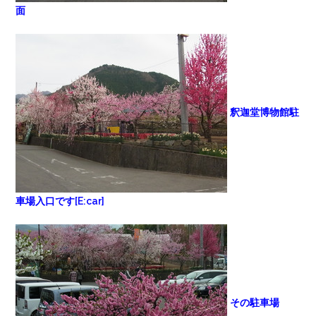
面
釈迦堂博物館駐
車場入口です[E:car]
その駐車場