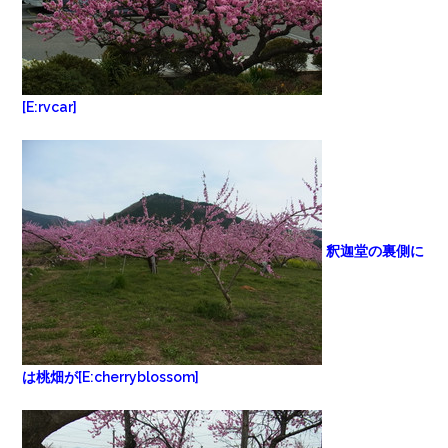
[E:rvcar]
釈迦堂の裏側に
は桃畑が[E:cherryblossom]