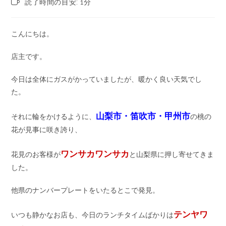
読了時間の目安: 1分
こんにちは。
店主です。
今日は全体にガスがかっていましたが、暖かく良い天気でし
た。
山梨市・笛吹市・甲州市
それに輪をかけるように、
の桃の
花が見事に咲き誇り、
ワンサカワンサカ
花見のお客様が
と山梨県に押し寄せてきま
した。
他県のナンバープレートをいたるとこで発見。
テンヤワ
いつも静かなお店も、今日のランチタイムばかりは