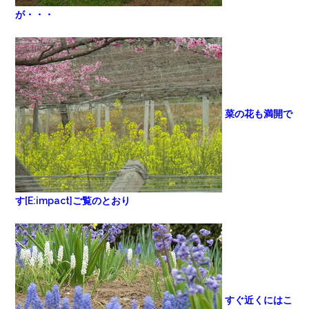
が・・・
菜の花も満開で
す[E:impact]
ご覧のとおり
すぐ近くにはこ