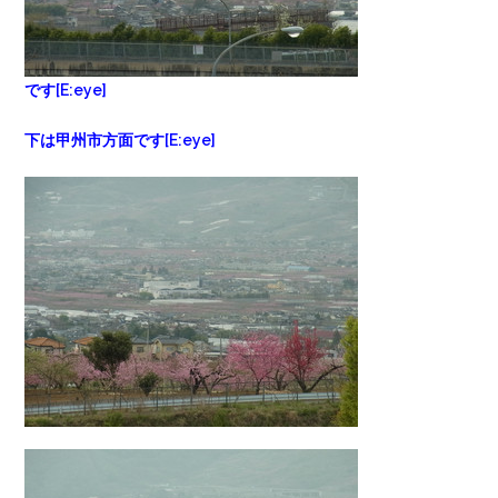
です[E:eye]
下は甲州市方面です[E:eye]