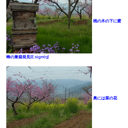
桃の木の下に蜜
蜂の巣箱発見[E:sign03]
奥には菜の花