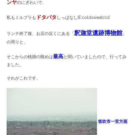
ンヤ
のにぎわいで、
ドタバタ
私もミルプラも
しっぱなし[E:coldsweats01]
釈迦堂遺跡博物館
ランチ終了後、お店の近くにある「
」
の周りと、
最高
そこからの桃畑の眺めは
と聞いていましたので、行ってみ
ました。
それがこれです。
笛吹市一宮方面