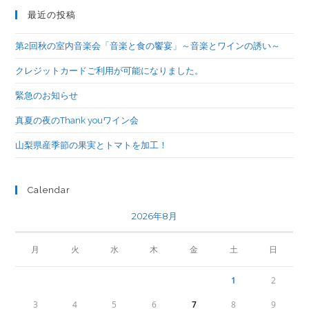
最近の投稿
第2回秋の室内音楽会「音楽と食の饗宴」～音楽とワインの誘い～
クレジットカードご利用が可能になりました。
緊急のお知らせ
真夏の夜のThank youワイン会
山梨県産季節の果実とトマトを加工！
Calendar
2026年8月
月
火
水
木
金
土
日
1
2
3
4
5
6
7
8
9