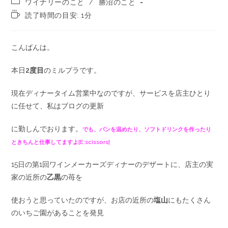
ワイナリーのこと
/
勝沼のこと
読了時間の目安: 1分
こんばんは。
本日
2度目
のミルプラです。
現在ディナータイム営業中なのですが、サービスを店主ひとり
に任せて、私はブログの更新
に勤しんでおります。
でも、パンを温めたり、ソフトドリンクを作ったり
ときちんと仕事してますよ[E:scissors]
15日の第1回ワインメーカーズディナーのデザートに、店主の実
家の近所の
乙黒
の苺を
使おうと思っていたのですが、お店の近所の
塩山
にもたくさん
のいちご園があることを発見