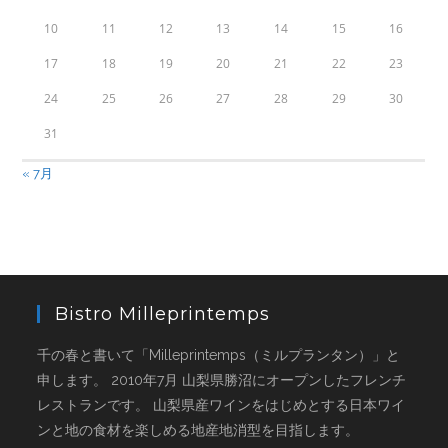
10
11
12
13
14
15
16
17
18
19
20
21
22
23
24
25
26
27
28
29
30
31
« 7月
Bistro Milleprintemps
千の春と書いて「Milleprintemps（ミルプランタン）」と
申します。 2010年7月 山梨県勝沼にオープンしたフレンチ
レストランです。 山梨県産ワインをはじめとする日本ワイ
ンと地の食材を楽しめる地産地消型を目指します。