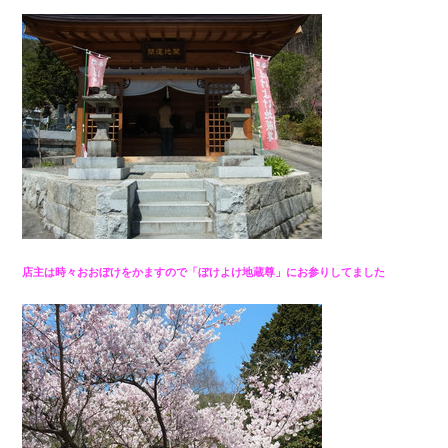
店主は時々おおぼけをかますので「ぼけよけ地蔵尊」にお参りしてました