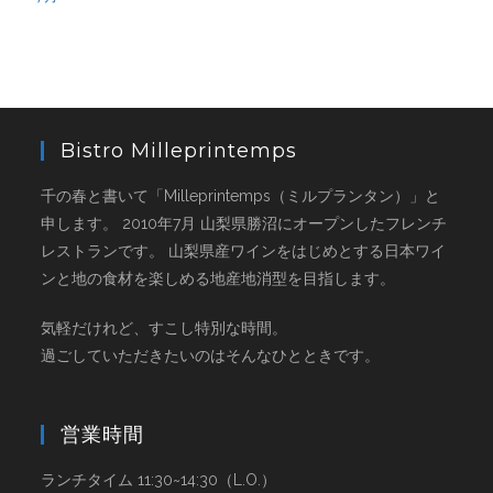
Bistro Milleprintemps
千の春と書いて「Milleprintemps（ミルプランタン）」と
申します。 2010年7月 山梨県勝沼にオープンしたフレンチ
レストランです。 山梨県産ワインをはじめとする日本ワイ
ンと地の食材を楽しめる地産地消型を目指します。
気軽だけれど、すこし特別な時間。
過ごしていただきたいのはそんなひとときです。
営業時間
ランチタイム 11:30~14:30（L.O.）