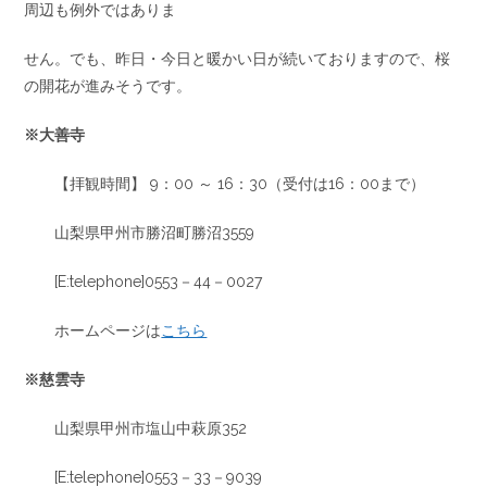
周辺も例外ではありま
せん。でも、昨日・今日と暖かい日が続いておりますので、桜
の開花が進みそうです。
※大善寺
【拝観時間】 9：00 ～ 16：30（受付は16：00まで）
山梨県甲州市勝沼町勝沼3559
[E:telephone]0553－44－0027
ホームページは
こちら
※慈雲寺
山梨県甲州市塩山中萩原352
[E:telephone]0553－33－9039