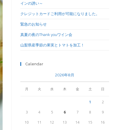
インの誘い～
クレジットカードご利用が可能になりました。
緊急のお知らせ
真夏の夜のThank youワイン会
山梨県産季節の果実とトマトを加工！
Calendar
2026年8月
月
火
水
木
金
土
日
1
2
3
4
5
6
7
8
9
10
11
12
13
14
15
16