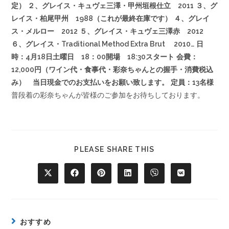
定）
２、グレイス・キュヴェ三澤・甲州垣根仕立 2011
３、グ
レイス・柏尾甲州 1988（これが最終在庫です
）
４、グレイ
ス・メルロー 2012
５、グレイス・キュヴェ三澤赤 2012
６、グレイス・Traditional Method Extra Brut 2010
…
日
時：4月18日土曜日 18：00開場 18:30ス
タート
会費：
12,000円（ワイン代・食事代・彩奈ちゃんと
の握手・消費税込
み） 当日現金でのお支払いをお願い致
します。
定員：13名様
普段着の彩奈ちゃんが皆様のご参加をお待ちしております
。
PLEASE SHARE THIS
おすすめ