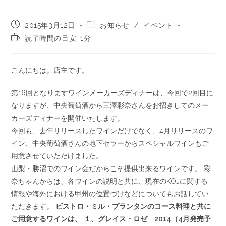
2015年3月12日
お知らせ
/
イベント
読了時間の目安: 1分
こんにちは。店主です。
第16回となりますワインメーカーズディナーは、今回で
2回目に
なりますが、中央葡萄酒から三澤彩奈さんをお招
きしてのメー
カーズディナーを開催いたします。
今回も、去年リリースしたワインだけでなく、4月リリー
スのワ
イン、中央葡萄酒さんの地下セラーからスペシャル
ワインもご
用意させていただけました。
山梨・勝沼でのワイン会だからこそ提供出来るワインです
。 彩
奈ちゃんからは、各ワインの説明と共に、現在のKOJ
に関する
情報や海外における甲州の位置づけなどについて
もお話してい
ただきます。
ビストロ・ミル・プランタンのコース料理と共に
ご用意す
るワインは、
１、グレイス・ロゼ 2014（4月発売予