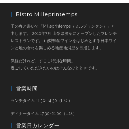
Bistro Milleprintemps
千の春と書いて「Milleprintemps（ミルプランタン）」と
申します。 2010年7月 山梨県勝沼にオープンしたフレンチ
レストランです。 山梨県産ワインをはじめとする日本ワイ
ンと地の食材を楽しめる地産地消型を目指します。
気軽だけれど、すこし特別な時間。
過ごしていただきたいのはそんなひとときです。
営業時間
ランチタイム 11:30~14:30（L.O.）
ディナータイム 17:30~21:00（L.O.）
営業日カレンダー