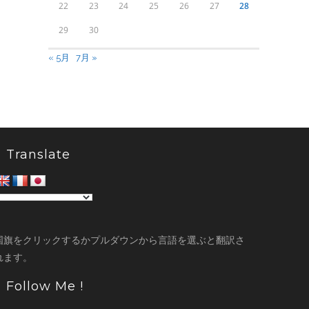
22
23
24
25
26
27
28
29
30
« 5月
7月 »
Translate
国旗をクリックするかプルダウンから言語を選ぶと翻訳さ
れます。
Follow Me !