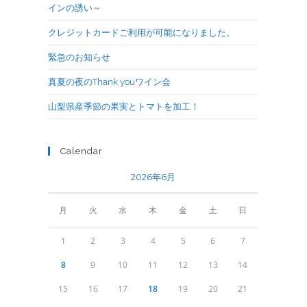
インの誘い～
クレジットカードご利用が可能になりました。
緊急のお知らせ
真夏の夜のThank youワイン会
山梨県産季節の果実とトマトを加工！
Calendar
2026年6月
月
火
水
木
金
土
日
1
2
3
4
5
6
7
8
9
10
11
12
13
14
15
16
17
18
19
20
21