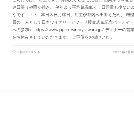
連日曇りや雨が続き、 例年より平均気温低く、日照量も少ない
うです・・・ 本日８日月曜日、店主が都内へ出向くため、 (審
員の一人として日本ワイナリーアワード授賞式＆記念パーティー
への参加） https://www.japan-winery-award.jp/ ディナーの営
をお休みさせていただきます。 ご不便をお掛けいた…
0件のコメント
2026年6月