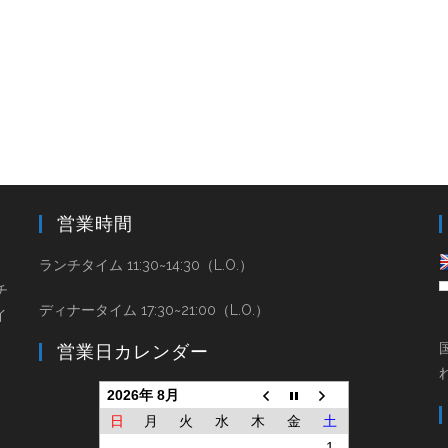
営業時間
と
ランチタイム 11:30~14:30（L.O.）
チ
ディナータイム 17:30~21:00（L.O.）
イ
営業日カレンダー
2026年 8月
日
月
火
水
木
金
土
1