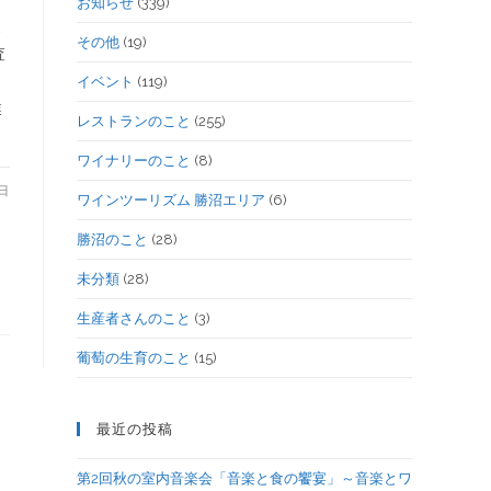
お知らせ
(339)
よ
その他
(19)
査
イベント
(119)
業
レストランのこと
(255)
ワイナリーのこと
(8)
8日
ワインツーリズム 勝沼エリア
(6)
勝沼のこと
(28)
未分類
(28)
生産者さんのこと
(3)
葡萄の生育のこと
(15)
最近の投稿
第2回秋の室内音楽会「音楽と食の饗宴」～音楽とワ