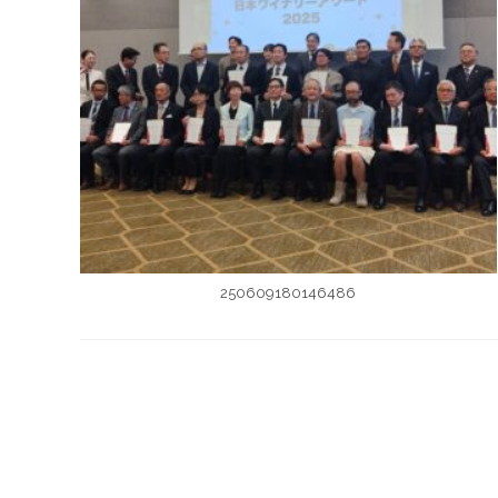
250609180146486