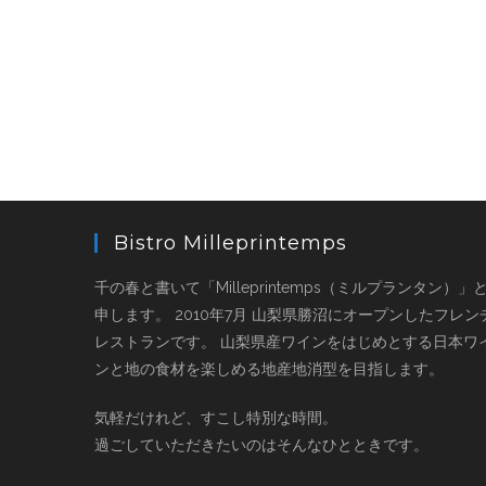
Bistro Milleprintemps
千の春と書いて「Milleprintemps（ミルプランタン）」
申します。 2010年7月 山梨県勝沼にオープンしたフレン
レストランです。 山梨県産ワインをはじめとする日本ワ
ンと地の食材を楽しめる地産地消型を目指します。
気軽だけれど、すこし特別な時間。
過ごしていただきたいのはそんなひとときです。