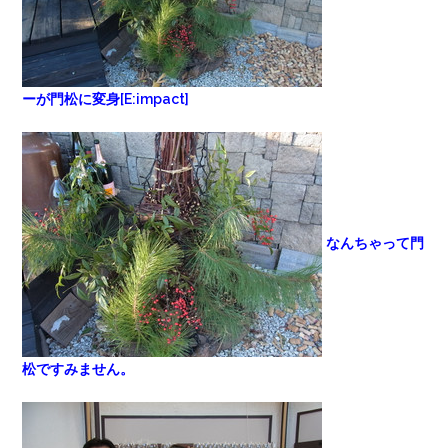
ーが門松に変身[E:impact]
なんちゃって門
松ですみません。