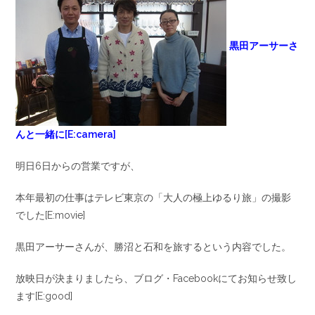
黒田アーサーさ
んと一緒に[E:camera]
明日6日からの営業ですが、
本年最初の仕事はテレビ東京の「大人の極上ゆるり旅」の撮影
でした[E:movie]
黒田アーサーさんが、勝沼と石和を旅するという内容でした。
放映日が決まりましたら、ブログ・Facebookにてお知らせ致し
ます[E:good]