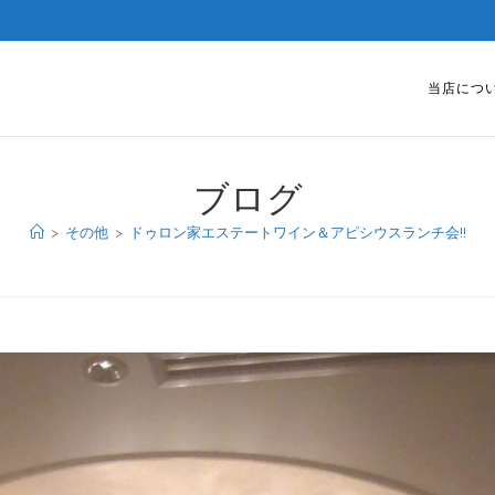
当店につ
ブログ
>
その他
>
ドゥロン家エステートワイン＆アピシウスランチ会!!