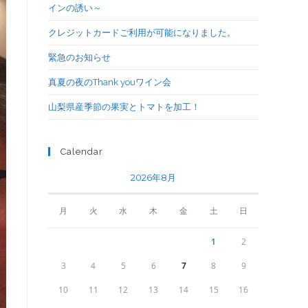
インの誘い～
クレジットカードご利用が可能になりました。
緊急のお知らせ
真夏の夜のThank youワイン会
山梨県産季節の果実とトマトを加工！
Calendar
2026年8月
月
火
水
木
金
土
日
1
2
3
4
5
6
7
8
9
10
11
12
13
14
15
16