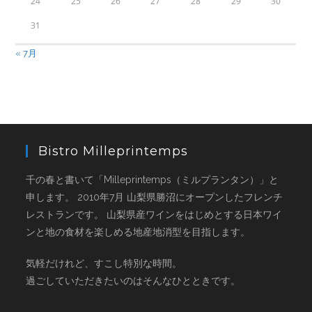
24
25
26
27
28
29
30
31
« 7月
Bistro Milleprintemps
千の春と書いて「Milleprintemps（ミルプランタン）」と
申します。 2010年7月 山梨県勝沼にオープンしたフレンチ
レストランです。 山梨県産ワインをはじめとする日本ワイ
ンと地の食材を楽しめる地産地消型を目指します。
気軽だけれど、すこし特別な時間。
過ごしていただきたいのはそんなひとときです。