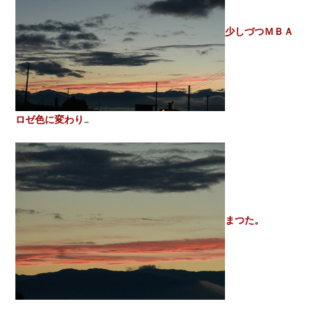
少しづつＭＢＡ
ロゼ色に変わり…
まつた。