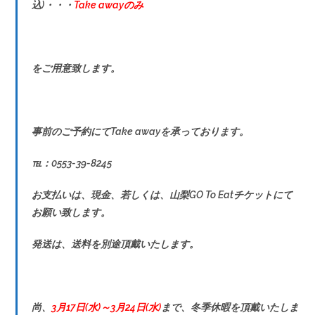
込)・・・
Take awayのみ
をご用意致します。
事前のご予約にてTake awayを承っております。
℡：0553-39-8245
お支払いは、現金、若しくは、山梨GO To Eatチケットにて
お願い致します。
発送は、送料を別途頂戴いたします。
尚、
3月17日(水)～3月24日(水)
まで、冬季休暇を頂戴いたしま