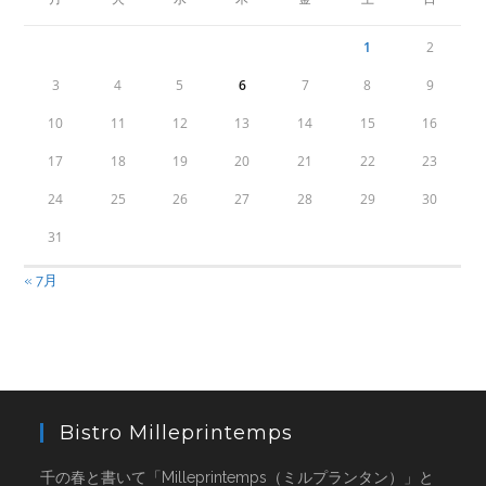
1
2
3
4
5
6
7
8
9
10
11
12
13
14
15
16
17
18
19
20
21
22
23
24
25
26
27
28
29
30
31
« 7月
Bistro Milleprintemps
千の春と書いて「Milleprintemps（ミルプランタン）」と