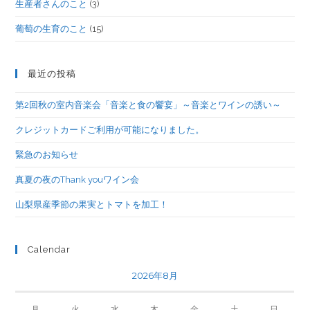
生産者さんのこと
(3)
葡萄の生育のこと
(15)
最近の投稿
第2回秋の室内音楽会「音楽と食の饗宴」～音楽とワインの誘い～
クレジットカードご利用が可能になりました。
緊急のお知らせ
真夏の夜のThank youワイン会
山梨県産季節の果実とトマトを加工！
Calendar
2026年8月
月
火
水
木
金
土
日