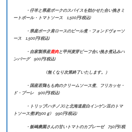
・仔羊と県産ポークのスパイスを効かせた合い挽きミ
ートボール・トマトソース 1,500円(税込)
・県産ポーク肩ロースのビール煮・フォンドヴォーソ
ース 1,500円(税込)
・自家製県産
鹿肉
と甲州麦芽ビーフ合い挽き煮込みハ
ンバーグ 900円(税込)
(無くなり次第終了いたします。）
・国産若鶏もも肉のクリームソース煮、フリカッセ・
ド・プーレ 900円(税込)
・トリップ(ハチノス)と北海道産白インゲン豆のトマ
トソース煮(約300ｇ) 990円(税込)
・飯嶋農園さんの甘いトマトのカプレーゼ 750円((税