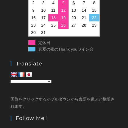
2
3
4
5
6
7
8
9
10
11
12
13
14
15
16
17
18
19
20
21
22
23
24
25
26
27
28
29
30
31
定休日
真夏の夜のThank youワイン会
Translate
国旗をクリックするかプルダウンから言語を選ぶと翻訳さ
れます。
Follow Me !