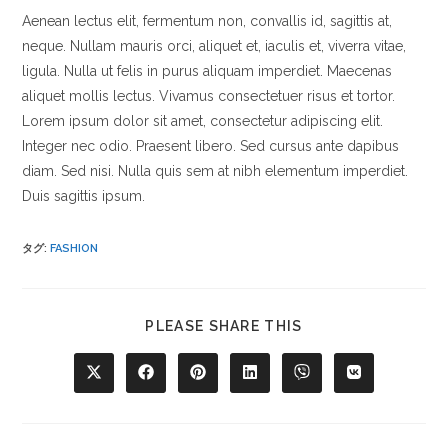
Aenean lectus elit, fermentum non, convallis id, sagittis at,
neque. Nullam mauris orci, aliquet et, iaculis et, viverra vitae,
ligula. Nulla ut felis in purus aliquam imperdiet. Maecenas
aliquet mollis lectus. Vivamus consectetuer risus et tortor.
Lorem ipsum dolor sit amet, consectetur adipiscing elit.
Integer nec odio. Praesent libero. Sed cursus ante dapibus
diam. Sed nisi. Nulla quis sem at nibh elementum imperdiet.
Duis sagittis ipsum.
タグ
:
FASHION
PLEASE SHARE THIS