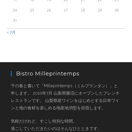
24
25
26
27
28
29
30
31
« 7月
Bistro Milleprintemps
千の春と書いて「Milleprintemps（ミルプランタン）」と
申します。 2010年7月 山梨県勝沼にオープンしたフレンチ
レストランです。 山梨県産ワインをはじめとする日本ワイ
ンと地の食材を楽しめる地産地消型を目指します。
気軽だけれど、すこし特別な時間。
過ごしていただきたいのはそんなひとときです。