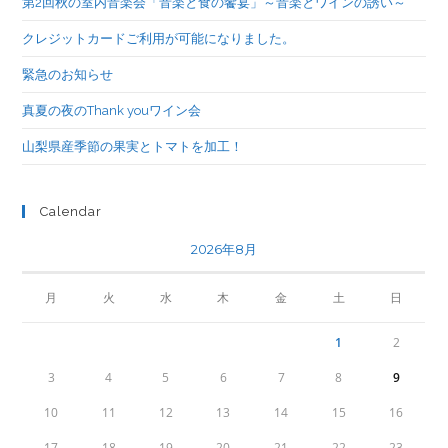
第2回秋の室内音楽会「音楽と食の饗宴」～音楽とワインの誘い～
クレジットカードご利用が可能になりました。
緊急のお知らせ
真夏の夜のThank youワイン会
山梨県産季節の果実とトマトを加工！
Calendar
2026年8月
月
火
水
木
金
土
日
1
2
3
4
5
6
7
8
9
10
11
12
13
14
15
16
17
18
19
20
21
22
23