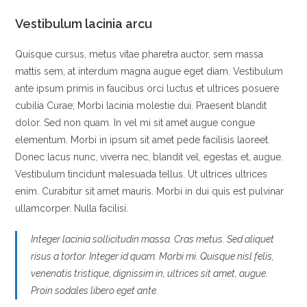
Vestibulum lacinia arcu
Quisque cursus, metus vitae pharetra auctor, sem massa
mattis sem, at interdum magna augue eget diam. Vestibulum
ante ipsum primis in faucibus orci luctus et ultrices posuere
cubilia Curae; Morbi lacinia molestie dui. Praesent blandit
dolor. Sed non quam. In vel mi sit amet augue congue
elementum. Morbi in ipsum sit amet pede facilisis laoreet.
Donec lacus nunc, viverra nec, blandit vel, egestas et, augue.
Vestibulum tincidunt malesuada tellus. Ut ultrices ultrices
enim. Curabitur sit amet mauris. Morbi in dui quis est pulvinar
ullamcorper. Nulla facilisi.
Integer lacinia sollicitudin massa. Cras metus. Sed aliquet
risus a tortor. Integer id quam. Morbi mi. Quisque nisl felis,
venenatis tristique, dignissim in, ultrices sit amet, augue.
Proin sodales libero eget ante.