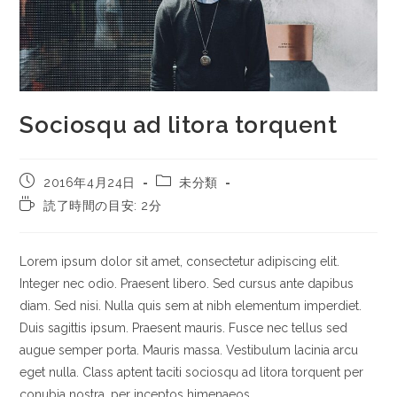
Sociosqu ad litora torquent
2016年4月24日
未分類
読了時間の目安: 2分
Lorem ipsum dolor sit amet, consectetur adipiscing elit.
Integer nec odio. Praesent libero. Sed cursus ante dapibus
diam. Sed nisi. Nulla quis sem at nibh elementum imperdiet.
Duis sagittis ipsum. Praesent mauris. Fusce nec tellus sed
augue semper porta. Mauris massa. Vestibulum lacinia arcu
eget nulla. Class aptent taciti sociosqu ad litora torquent per
conubia nostra, per inceptos himenaeos.