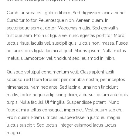
Curabitur sodales ligula in libero. Sed dignissim lacinia nunc.
Curabitur tortor. Pellentesque nibh. Aenean quam. In
scelerisque sem at dolor. Maecenas mattis. Sed convallis
tristique sem. Proin ut ligula vel nunc egestas porttitor. Morbi
lectus risus, iaculis vel, suscipit quis, luctus non, massa. Fusce
ac turpis quis ligula lacinia aliquet. Mauris ipsum. Nulla metus
metus, ullamcorper vel, tincidunt sed, euismod in, nibh.
Quisque volutpat condimentum velit. Class aptent taciti
sociosqu ad litora torquent per conubia nostra, per inceptos
himenaeos. Nam nec ante. Sed lacinia, urna non tincidunt
mattis, tortor neque adipiscing diam, a cursus ipsum ante quis
turpis. Nulla facilisi. Ut fringilla. Suspendisse potenti. Nunc
feugiat mi a tellus consequat imperdiet. Vestibulum sapien.
Proin quam. Etiam ultrices. Suspendisse in justo eu magna
luctus suscipit. Sed lectus. Integer euismod lacus luctus
magna.