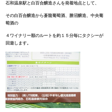
石和温泉駅と白百合醸造さんを発着地点として、
その白百合醸造から蒼龍葡萄酒、勝沼醸造、中央葡
萄酒の
４ワイナリー順のルートを約１５分毎にタクシーが
回遊します。