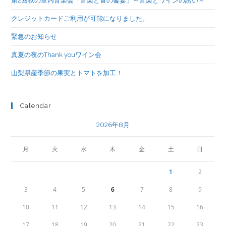
第2回秋の室内音楽会「音楽と食の饗宴」～音楽とワインの誘い～
クレジットカードご利用が可能になりました。
緊急のお知らせ
真夏の夜のThank youワイン会
山梨県産季節の果実とトマトを加工！
Calendar
2026年8月
月
火
水
木
金
土
日
1
2
3
4
5
6
7
8
9
10
11
12
13
14
15
16
17
18
19
20
21
22
23