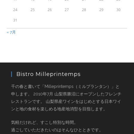
24
25
26
27
28
29
30
31
« 7月
Bistro Milleprintemps
千の春と書いて「Milleprintemps（ミルプランタン）」と
申します。 2010年7月 山梨県勝沼にオープンしたフレンチ
レストランです。 山梨県産ワインをはじめとする日本ワイ
ンと地の食材を楽しめる地産地消型を目指します。
気軽だけれど、すこし特別な時間。
過ごしていただきたいのはそんなひとときです。