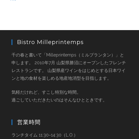
Bistro Milleprintemps
千の春と書いて「Milleprintemps（ミルプランタン）」と
申します。 2010年7月 山梨県勝沼にオープンしたフレンチ
レストランです。 山梨県産ワインをはじめとする日本ワイ
ンと地の食材を楽しめる地産地消型を目指します。
気軽だけれど、すこし特別な時間。
過ごしていただきたいのはそんなひとときです。
営業時間
ランチタイム 11:30~14:30（L.O.）