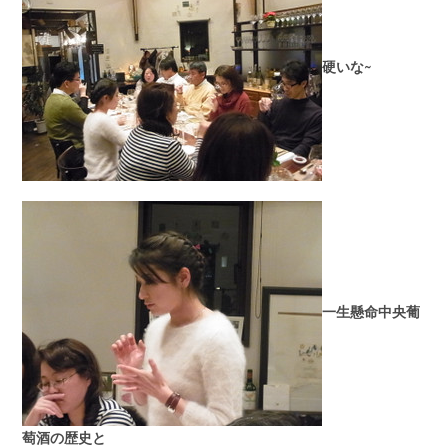
硬いな~
一生懸命中央葡
萄酒の歴史と