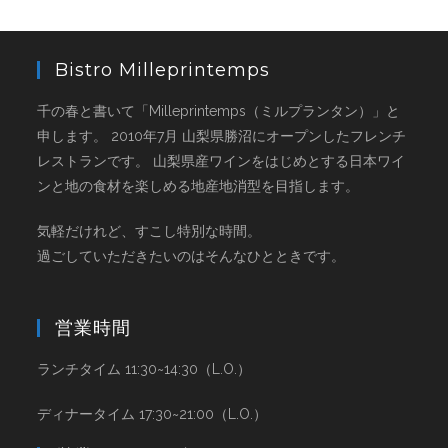
Bistro Milleprintemps
千の春と書いて「Milleprintemps（ミルプランタン）」と
申します。 2010年7月 山梨県勝沼にオープンしたフレンチ
レストランです。 山梨県産ワインをはじめとする日本ワイ
ンと地の食材を楽しめる地産地消型を目指します。
気軽だけれど、すこし特別な時間。
過ごしていただきたいのはそんなひとときです。
営業時間
ランチタイム 11:30~14:30（L.O.）
ディナータイム 17:30~21:00（L.O.）