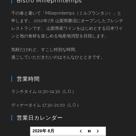
Bistro Milleprintemps
千の春と書いて「Milleprintemps（ミルプランタン）」と
申します。 2010年7月 山梨県勝沼にオープンしたフレンチ
レストランです。 山梨県産ワインをはじめとする日本ワイ
ンと地の食材を楽しめる地産地消型を目指します。
気軽だけれど、すこし特別な時間。
過ごしていただきたいのはそんなひとときです。
営業時間
ランチタイム 11:30~14:30（L.O.）
ディナータイム 17:30~21:00（L.O.）
営業日カレンダー
2026年 8月