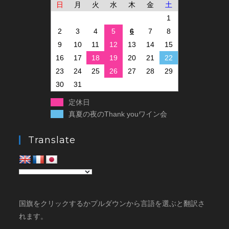
日
月
火
水
木
金
土
1
2
3
4
5
6
7
8
9
10
11
12
13
14
15
16
17
18
19
20
21
22
23
24
25
26
27
28
29
30
31
定休日
真夏の夜のThank youワイン会
Translate
国旗をクリックするかプルダウンから言語を選ぶと翻訳さ
れます。