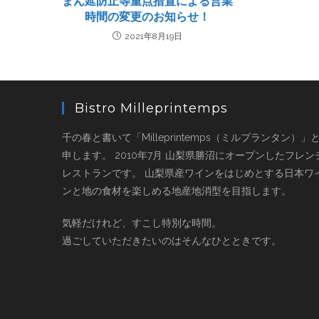
まん延防止等重点措置による営業
時間の変更のお知らせ！
2021年8月19日
Bistro Milleprintemps
千の春と書いて「Milleprintemps（ミルプランタン）」
申します。 2010年7月 山梨県勝沼にオープンしたフレン
レストランです。 山梨県産ワインをはじめとする日本ワ
ンと地の食材を楽しめる地産地消型を目指します。
気軽だけれど、すこし特別な時間。
過ごしていただきたいのはそんなひとときです。