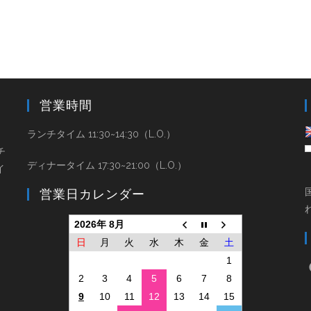
営業時間
と
ランチタイム 11:30~14:30（L.O.）
チ
ディナータイム 17:30~21:00（L.O.）
イ
営業日カレンダー
2026年 8月
日
月
火
水
木
金
土
1
2
3
4
5
6
7
8
9
10
11
12
13
14
15