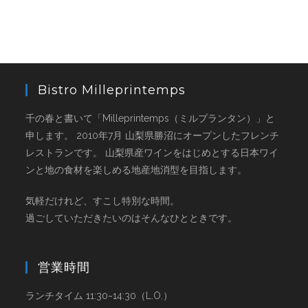
Bistro Milleprintemps
千の春と書いて「Milleprintemps（ミルプランタン）」と
申します。 2010年7月 山梨県勝沼にオープンしたフレンチ
レストランです。 山梨県産ワインをはじめとする日本ワイ
ンと地の食材を楽しめる地産地消型を目指します。
気軽だけれど、すこし特別な時間。
過ごしていただきたいのはそんなひとときです。
営業時間
ランチタイム 11:30~14:30（L.O.）