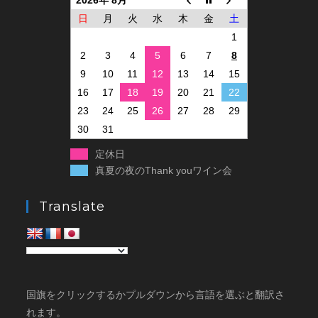
日
月
火
水
木
金
土
1
2
3
4
5
6
7
8
9
10
11
12
13
14
15
16
17
18
19
20
21
22
23
24
25
26
27
28
29
30
31
定休日
真夏の夜のThank youワイン会
Translate
国旗をクリックするかプルダウンから言語を選ぶと翻訳さ
れます。