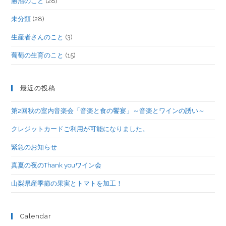
勝沼のこと
(28)
未分類
(28)
生産者さんのこと
(3)
葡萄の生育のこと
(15)
最近の投稿
第2回秋の室内音楽会「音楽と食の饗宴」～音楽とワインの誘い～
クレジットカードご利用が可能になりました。
緊急のお知らせ
真夏の夜のThank youワイン会
山梨県産季節の果実とトマトを加工！
Calendar