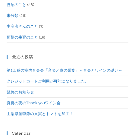
勝沼のこと
(28)
未分類
(28)
生産者さんのこと
(3)
葡萄の生育のこと
(15)
最近の投稿
第2回秋の室内音楽会「音楽と食の饗宴」～音楽とワインの誘い～
クレジットカードご利用が可能になりました。
緊急のお知らせ
真夏の夜のThank youワイン会
山梨県産季節の果実とトマトを加工！
Calendar