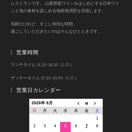
レストランです。 山梨県産ワインをはじめとする日本ワイ
ンと地の食材を楽しめる地産地消型を目指します。
気軽だけれど、すこし特別な時間。
過ごしていただきたいのはそんなひとときです。
営業時間
ランチタイム 11:30~14:30（L.O.）
ディナータイム 17:30~21:00（L.O.）
営業日カレンダー
2026年 8月
日
月
火
水
木
金
土
1
2
3
4
5
6
7
8