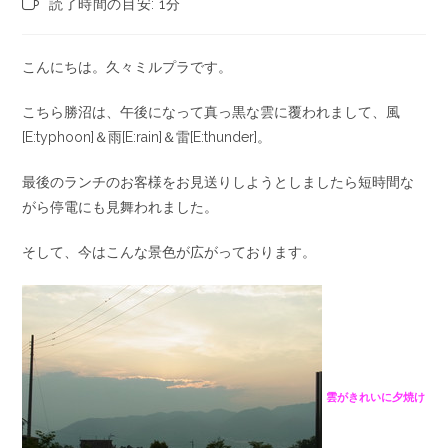
読了時間の目安: 1分
こんにちは。久々ミルプラです。
こちら勝沼は、午後になって真っ黒な雲に覆われまして、風
[E:typhoon]＆雨[E:rain]＆雷[E:thunder]。
最後のランチのお客様をお見送りしようとしましたら短時間な
がら停電にも見舞われました。
そして、今はこんな景色が広がっております。
雲がきれいに夕焼け