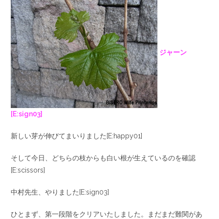
ジャーン
[E:sign03]
新しい芽が伸びてまいりました[E:happy01]
そして今日、どちらの枝からも白い根が生えているのを確認
[E:scissors]
中村先生、やりました[E:sign03]
ひとまず、第一段階をクリアいたしました。まだまだ難関があ