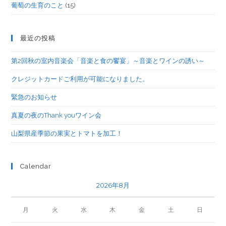
葡萄の生育のこと
(15)
最近の投稿
第2回秋の室内音楽会「音楽と食の饗宴」～音楽とワインの誘い～
クレジットカードご利用が可能になりました。
緊急のお知らせ
真夏の夜のThank youワイン会
山梨県産季節の果実とトマトを加工！
Calendar
2026年8月
月
火
水
木
金
土
日