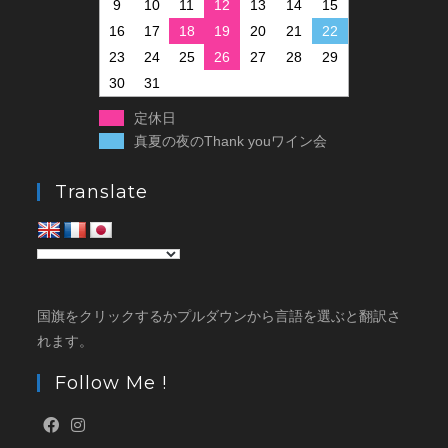
9
10
11
12
13
14
15
16
17
18
19
20
21
22
23
24
25
26
27
28
29
30
31
定休日
真夏の夜のThank youワイン会
Translate
国旗をクリックするかプルダウンから言語を選ぶと翻訳さ
れます。
Follow Me !