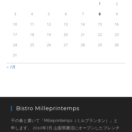
1
2
3
4
5
6
7
8
9
10
11
12
13
14
15
16
17
18
19
20
21
22
23
24
25
26
27
28
29
30
31
« 7月
Bistro Milleprintemps
千の春と書いて「Milleprintemps（ミルプランタン）」と
申します。 2010年7月 山梨県勝沼にオープンしたフレンチ