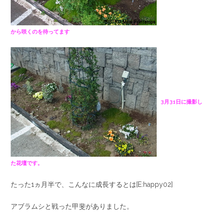
から咲くのを待ってます
3月31日に撮影し
た花壇です。
たった1ヵ月半で、こんなに成長するとは[E:happy02]
アブラムシと戦った甲斐がありました。