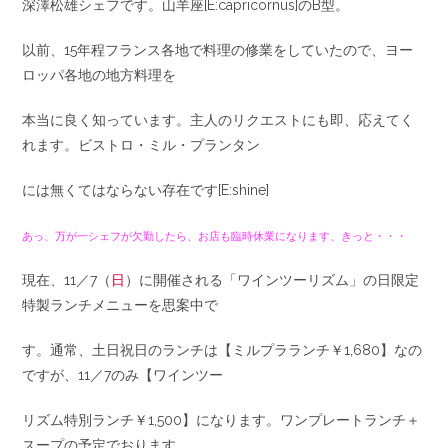
深澤松雄シェフです。山羊座[E:capricornus]のB型。
以前、15年程フランス各地で料理の修業をしていたので、ヨー
ロッパ各地の地方料理を
本当に良く知っています。主人のリクエストにも即、応えてく
れます。ビストロ・ミル・プランタン
には無くてはならない存在です[E:shine]
あっ、万が一シェフが欠勤したら、お店も臨時休業になります、きっと・・・
現在、11／7（
日
）に開催される「ワインツーリズム」の日限定
特製ランチメニューを思案中で
す。通常、土日祝日のランチは【ミルプラランチ￥1,680】なの
ですが、11／7のみ【ワインツー
リズム特別ランチ￥1,500】になります。ワンプレートランチ＋
スープの予定でおります。