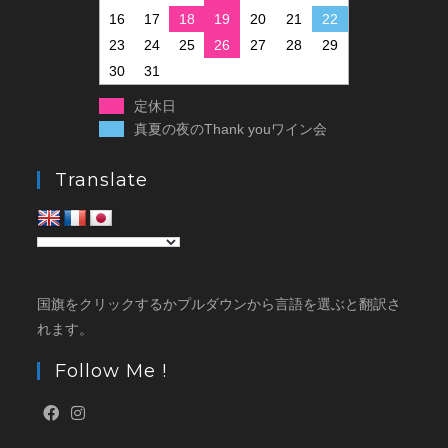
16
17
18
19
20
21
22
23
24
25
26
27
28
29
30
31
定休日
真夏の夜のThank youワイン会
Translate
国旗をクリックするかプルダウンから言語を選ぶと翻訳さ
れます。
Follow Me !