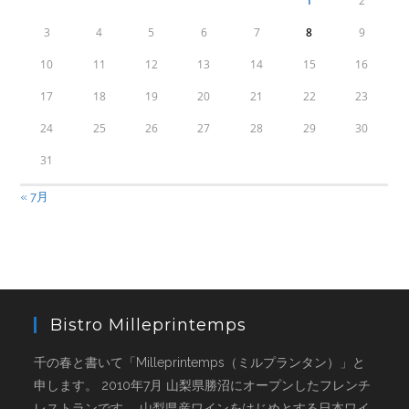
1
2
3
4
5
6
7
8
9
10
11
12
13
14
15
16
17
18
19
20
21
22
23
24
25
26
27
28
29
30
31
« 7月
Bistro Milleprintemps
千の春と書いて「Milleprintemps（ミルプランタン）」と
申します。 2010年7月 山梨県勝沼にオープンしたフレンチ
レストランです。 山梨県産ワインをはじめとする日本ワイ