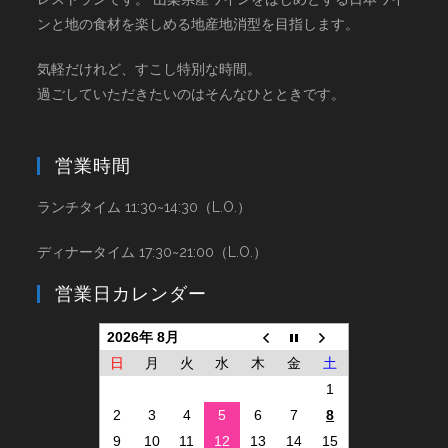
ンと地の食材を楽しめる地産地消型を目指します。
気軽だけれど、すこし特別な時間。
過ごしていただきたいのはそんなひとときです。
営業時間
ランチタイム 11:30~14:30（L.O.）
ディナータイム 17:30~21:00（L.O.）
営業日カレンダー
2026年 8月
日
月
火
水
木
金
土
1
2
3
4
5
6
7
8
9
10
11
12
13
14
15