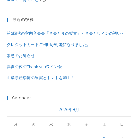
最近の投稿
第2回秋の室内音楽会「音楽と食の饗宴」～音楽とワインの誘い～
クレジットカードご利用が可能になりました。
緊急のお知らせ
真夏の夜のThank youワイン会
山梨県産季節の果実とトマトを加工！
Calendar
2026年8月
月
火
水
木
金
土
日