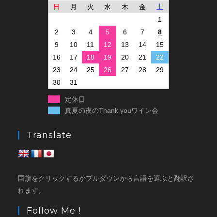
日
月
火
水
木
金
土
1
2
3
4
5
6
7
8
9
10
11
12
13
14
15
16
17
18
19
20
21
22
23
24
25
26
27
28
29
30
31
定休日
真夏の夜のThank youワイン会
Translate
国旗をクリックするかプルダウンから言語を選ぶと翻訳さ
れます。
Follow Me !