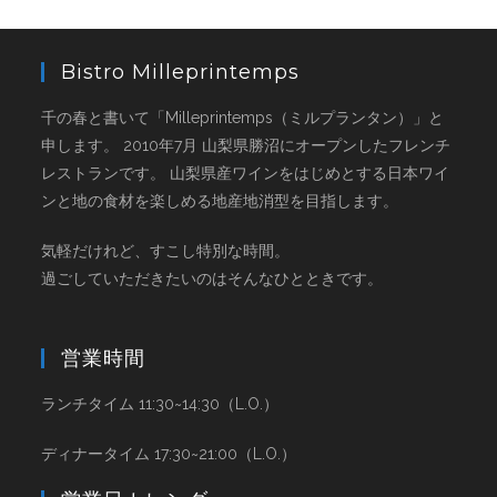
Bistro Milleprintemps
千の春と書いて「Milleprintemps（ミルプランタン）」と
申します。 2010年7月 山梨県勝沼にオープンしたフレンチ
レストランです。 山梨県産ワインをはじめとする日本ワイ
ンと地の食材を楽しめる地産地消型を目指します。
気軽だけれど、すこし特別な時間。
過ごしていただきたいのはそんなひとときです。
営業時間
ランチタイム 11:30~14:30（L.O.）
ディナータイム 17:30~21:00（L.O.）