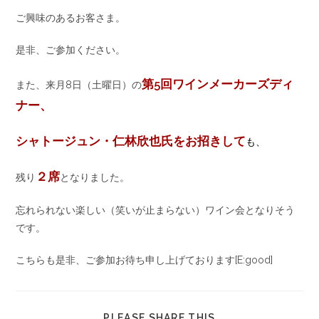
ご興味のあるお客さま。
是非、ご参加ください。
第5回ワインメーカーズディ
また、来月8日（土曜日）の
ナー、
シャトージュン・仁林欣也氏をお招きして
も、
２席
残り
となりました。
忘れられない楽しい（笑いが止まらない）ワイン会となりそう
です。
こちらも是非、ご参加お待ち申し上げております[E:good]
PLEASE SHARE THIS