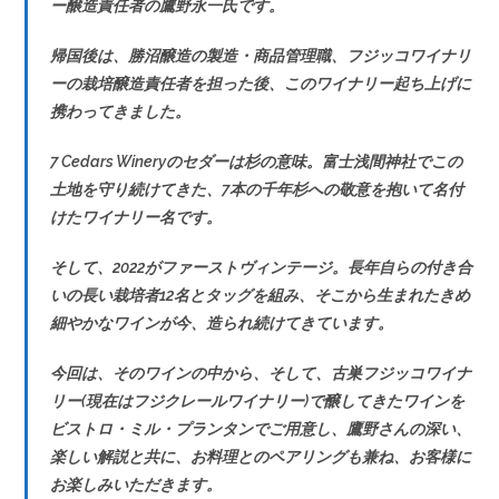
ー醸造責任者の鷹野永一氏です。
帰国後は、勝沼醸造の製造・商品管理職、フジッコワイナリ
ーの栽培醸造責任者を担った後、このワイナリー起ち上げに
携わってきました。
7 Cedars Wineryのセダーは杉の意味。富士浅間神社でこの
土地を守り続けてきた、7本の千年杉への敬意を抱いて名付
けたワイナリー名です。
そして、2022がファーストヴィンテージ。長年自らの付き合
いの長い栽培者12名とタッグを組み、そこから生まれたきめ
細やかなワインが今、造られ続けてきています。
今回は、そのワインの中から、そして、古巣フジッコワイナ
リー(現在はフジクレールワイナリー)で醸してきたワインを
ビストロ・ミル・プランタンでご用意し、鷹野さんの深い、
楽しい解説と共に、お料理とのペアリングも兼ね、お客様に
お楽しみいただきます。