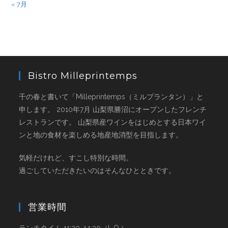
« 7月
Bistro Milleprintemps
千の春と書いて「Milleprintemps（ミルプランタン）」と
申します。 2010年7月 山梨県勝沼にオープンしたフレンチ
レストランです。 山梨県産ワインをはじめとする日本ワイ
ンと地の食材を楽しめる地産地消型を目指します。
気軽だけれど、すこし特別な時間。
過ごしていただきたいのはそんなひとときです。
営業時間
ランチタイム 11:30~14:30（L.O.）