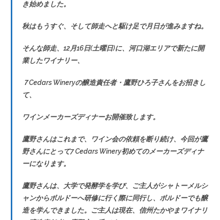
き始めました。
秋はもうすぐ、そして師走へと駆け足で月日が進みますね。
そんな師走、12月16日(土曜日)に、河口湖エリアで新たに開
業したワイナリー、
７Cedars Wineryの醸造責任者・鷹野ひろ子さんをお招きし
て、
ワインメーカーズディナーお開催致します。
鷹野さんはこれまで、ワイン会の依頼を断り続け、今回が鷹
野さんにとって7 Cedars Winery初めてのメーカーズディナ
ーになります。
鷹野さんは、大学で発酵学を学び、ご主人がシャトーメルシ
ャンからボルドーへ研修に行く際に同行し、ボルドーでも醸
造を学んできました。ご主人は現在、信州たかやまワイナリ