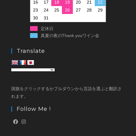
16
17
18
19
20
21
22
23
24
25
26
27
28
29
30
31
定休日
真夏の夜のThank youワイン会
Translate
国旗をクリックするかプルダウンから言語を選ぶと翻訳さ
れます。
Follow Me !