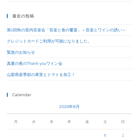
最近の投稿
第2回秋の室内音楽会「音楽と食の饗宴」～音楽とワインの誘い～
クレジットカードご利用が可能になりました。
緊急のお知らせ
真夏の夜のThank youワイン会
山梨県産季節の果実とトマトを加工！
Calendar
2026年8月
月
火
水
木
金
土
日
1
2