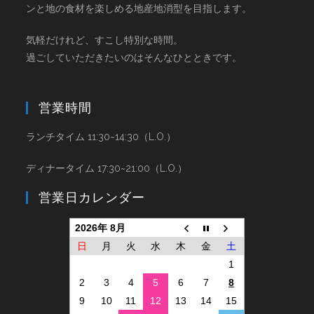
ンと地の食材を楽しめる地産地消型を目指します。
気軽だけれど、すこし特別な時間。
過ごしていただきたいのはそんなひとときです。
営業時間
ランチタイム 11:30~14:30（L.O.）
ディナータイム 17:30~21:00（L.O.）
営業日カレンダー
2026年 8月
日
月
火
水
木
金
土
1
2
3
4
5
6
7
8
9
10
11
12
13
14
15