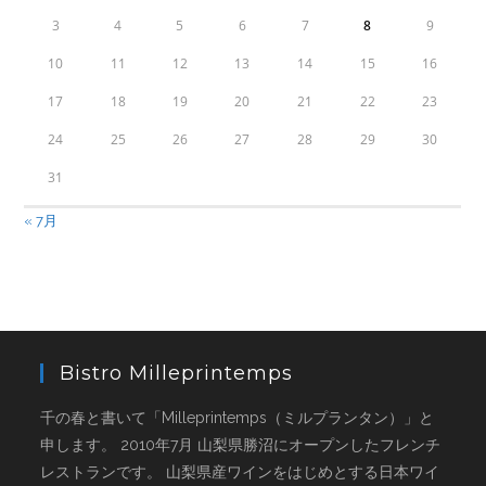
3
4
5
6
7
8
9
10
11
12
13
14
15
16
17
18
19
20
21
22
23
24
25
26
27
28
29
30
31
« 7月
Bistro Milleprintemps
千の春と書いて「Milleprintemps（ミルプランタン）」と
申します。 2010年7月 山梨県勝沼にオープンしたフレンチ
レストランです。 山梨県産ワインをはじめとする日本ワイ