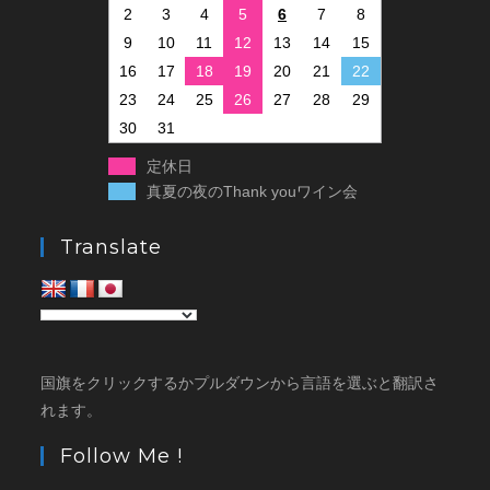
2
3
4
5
6
7
8
9
10
11
12
13
14
15
16
17
18
19
20
21
22
23
24
25
26
27
28
29
30
31
定休日
真夏の夜のThank youワイン会
Translate
国旗をクリックするかプルダウンから言語を選ぶと翻訳さ
れます。
Follow Me !