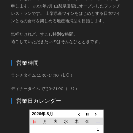
申します。 2010年7月 山梨県勝沼にオープンしたフレンチ
レストランです。 山梨県産ワインをはじめとする日本ワイ
ンと地の食材を楽しめる地産地消型を目指します。
気軽だけれど、すこし特別な時間。
過ごしていただきたいのはそんなひとときです。
営業時間
ランチタイム 11:30~14:30（L.O.）
ディナータイム 17:30~21:00（L.O.）
営業日カレンダー
2026年 8月
日
月
火
水
木
金
土
1