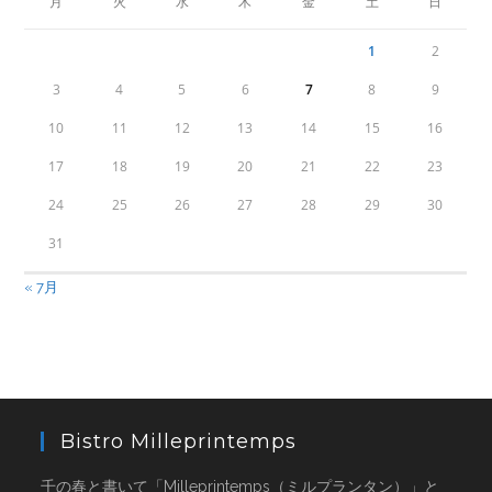
月
火
水
木
金
土
日
1
2
3
4
5
6
7
8
9
10
11
12
13
14
15
16
17
18
19
20
21
22
23
24
25
26
27
28
29
30
31
« 7月
Bistro Milleprintemps
千の春と書いて「Milleprintemps（ミルプランタン）」と