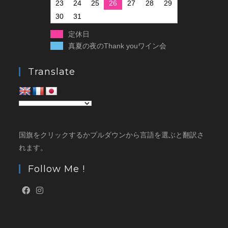
23
24
25
26
27
28
29
30
31
定休日
真夏の夜のThank youワイン会
Translate
国旗をクリックするかプルダウンから言語を選ぶと翻訳さ
れます。
Follow Me !