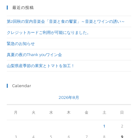
最近の投稿
第2回秋の室内音楽会「音楽と食の饗宴」～音楽とワインの誘い～
クレジットカードご利用が可能になりました。
緊急のお知らせ
真夏の夜のThank youワイン会
山梨県産季節の果実とトマトを加工！
Calendar
2026年8月
月
火
水
木
金
土
日
1
2
3
4
5
6
7
8
9