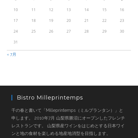
10
11
12
13
14
15
16
17
18
19
20
21
22
23
24
25
26
27
28
29
30
31
« 7月
Bistro Milleprintemps
千の春と書いて「Milleprintemps（ミルプランタン）」と
申します。 2010年7月 山梨県勝沼にオープンしたフレンチ
レストランです。 山梨県産ワインをはじめとする日本ワイ
ンと地の食材を楽しめる地産地消型を目指します。