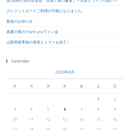
第2回秋の室内音楽会「音楽と食の饗宴」～音楽とワインの誘い～
クレジットカードご利用が可能になりました。
緊急のお知らせ
真夏の夜のThank youワイン会
山梨県産季節の果実とトマトを加工！
Calendar
2026年8月
月
火
水
木
金
土
日
1
2
3
4
5
6
7
8
9
10
11
12
13
14
15
16
17
18
19
20
21
22
23