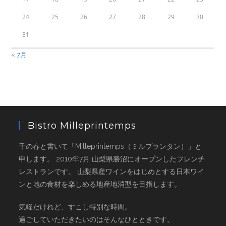
24
25
26
27
28
29
30
31
« 7月
Bistro Milleprintemps
千の春と書いて「Milleprintemps（ミルプランタン）」と
申します。 2010年7月 山梨県勝沼にオープンしたフレンチ
レストランです。 山梨県産ワインをはじめとする日本ワイ
ンと地の食材を楽しめる地産地消型を目指します。
気軽だけれど、すこし特別な時間。
過ごしていただきたいのはそんなひとときです。