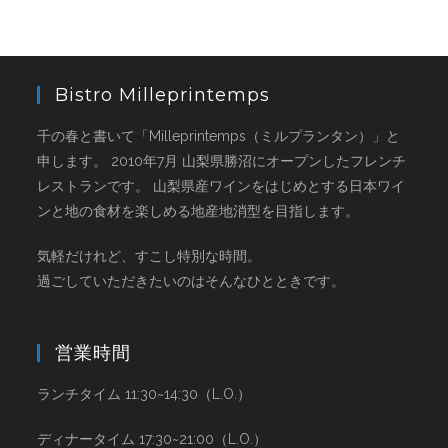
Bistro Milleprintemps
千の春と書いて「Milleprintemps（ミルプランタン）」と
申します。 2010年7月 山梨県勝沼にオープンしたフレンチ
レストランです。 山梨県産ワインをはじめとする日本ワイ
ンと地の食材を楽しめる地産地消型を目指します。
気軽だけれど、すこし特別な時間。
過ごしていただきたいのはそんなひとときです。
営業時間
ランチタイム 11:30~14:30（L.O.）
ディナータイム 17:30~21:00（L.O.）