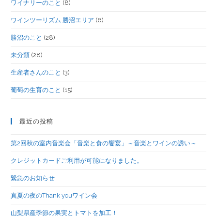
ワイナリーのこと
(8)
ワインツーリズム 勝沼エリア
(6)
勝沼のこと
(28)
未分類
(28)
生産者さんのこと
(3)
葡萄の生育のこと
(15)
最近の投稿
第2回秋の室内音楽会「音楽と食の饗宴」～音楽とワインの誘い～
クレジットカードご利用が可能になりました。
緊急のお知らせ
真夏の夜のThank youワイン会
山梨県産季節の果実とトマトを加工！